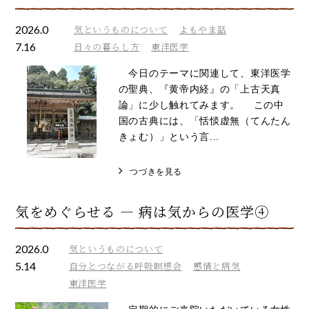
2026.0
気というものについて
よもやま話
7.16
日々の暮らし方
東洋医学
今日のテーマに関連して、東洋医学
の聖典、『黄帝内経』の「上古天真
論」に少し触れてみます。 この中
国の古典には、「恬惔虚無（てんたん
きょむ）」という言...
つづきを見る
気をめぐらせる ― 病は気からの医学④
2026.0
気というものについて
5.14
自分とつながる呼吸瞑想会
感情と病気
東洋医学