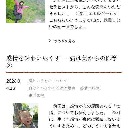
定期的にご来院いただいている女性
セラピストから、こんな質問をいただ
きました。 〇気（エネルギー）が
こもらないようにするには、我慢しな
いのが一番でしょ...
つづきを見る
感情を味わい尽くす ― 病は気からの医学
③
2026.0
気というものについて
4.23
自分とつながる呼吸瞑想会
感情と病気
東洋医学
前回は、感情が病の原因となる「七
情」についてお伝えしました。 今回
は、生じた感情が身体に鬱積しないよ
うにするために、どのように向き合え