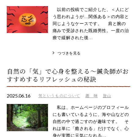
以前の投稿でご紹介した、＜人にど
う思われようが…関係ある＞の内容と
同じようなケースです。 肩と腕の
痛みで受診された既婚男性。一度の治
療で緩解された後...
つづきを見る
自然の「気」で心身を整える～鍼灸師がお
すすめするリフレッシュの秘訣
2025.06.16
気というものについて
趣 味
登山
私は、ホームページのプロフィール
にも書いているように、海や山などの
自然の中で過ごすのが趣味です。 そ
れは単に「癒される」だけでなく、心
身が実際に元気になれる...