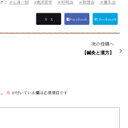
タグ：
＃心身一如
#東洋医学
＃呼吸法
＃瞑想会
＃養生法
𝕏
X
Facebook
Ｂ!
Bookmark
次の投稿へ
【鍼灸と漢方】
ん。
※
が付いている欄は必須項目です