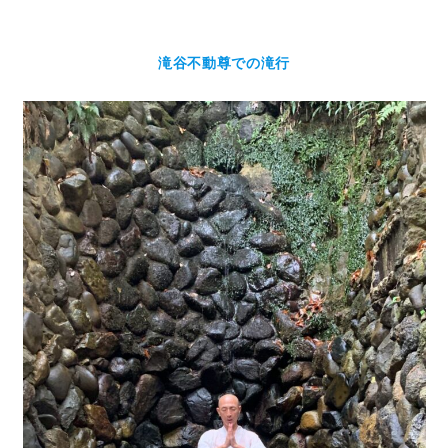
滝谷不動尊での滝行