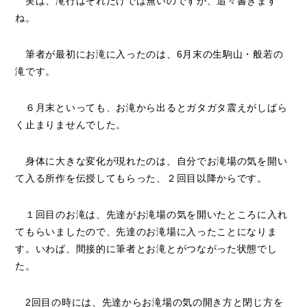
実は、滝行はそれだけでは無いのですが、追々書きます
ね。
筆者が最初にお滝に入ったのは、6月末の生駒山・般若の
滝です。
６月末といっても、お滝から出るとガタガタ震えがしばら
く止まりませんでした。
身体に大きな変化が現れたのは、自分でお滝場の気を開い
て入る所作を伝授してもらった、２回目以降からです。
１回目のお滝は、先達がお滝場の気を開いたところに入れ
てもらいましたので、先達のお滝場に入ったことになりま
す。いわば、間接的に筆者とお滝とがつながった状態でし
た。
2回目の時には、先達からお滝場の気の開き方と閉じ方を