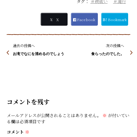
タグ：
＃禊祓い
＃滝行
𝕏
X
Facebook
Ｂ!
Bookmark
過去の投稿へ
次の投稿へ
お滝でなにを清めるのでしょう
食らったのでした。
コメントを残す
メールアドレスが公開されることはありません。
※
が付いてい
る欄は必須項目です
コメント
※