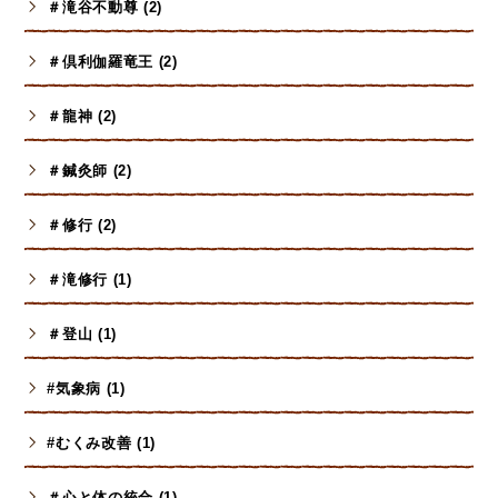
＃滝谷不動尊 (2)
＃倶利伽羅竜王 (2)
＃龍神 (2)
＃鍼灸師 (2)
＃修行 (2)
＃滝修行 (1)
＃登山 (1)
#気象病 (1)
#むくみ改善 (1)
＃心と体の統合 (1)