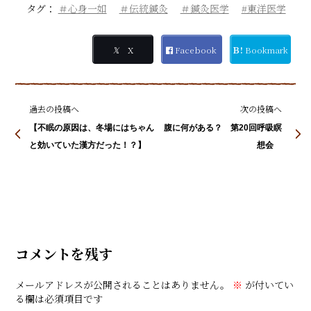
タグ：
＃心身一如
＃伝統鍼灸
＃鍼灸医学
#東洋医学
𝕏
X
Facebook
Ｂ!
Bookmark
過去の投稿へ
次の投稿へ
【不眠の原因は、冬場にはちゃん
腹に何がある？ 第20回呼吸瞑
と効いていた漢方だった！？】
想会
コメントを残す
メールアドレスが公開されることはありません。
※
が付いてい
る欄は必須項目です