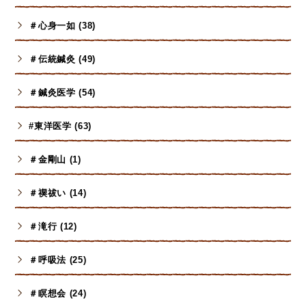
＃心身一如 (38)
＃伝統鍼灸 (49)
＃鍼灸医学 (54)
#東洋医学 (63)
＃金剛山 (1)
＃禊祓い (14)
＃滝行 (12)
＃呼吸法 (25)
＃瞑想会 (24)