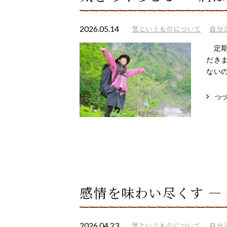
2026.05.14
気というものについて
自分
定期
だき
ないの
つ
感情を味わい尽くす ―
2026.04.23
気というものについて
自分