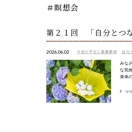
＃瞑想会
第２１回 「自分とつ
2026.06.02
今後の予定と募集要項
自分
みな
な気
身体の
つ