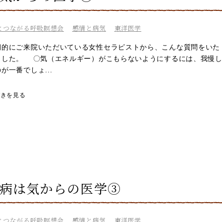
とつながる呼吸瞑想会
感情と病気
東洋医学
的にご来院いただいている女性セラピストから、こんな質問をいた
ました。 〇気（エネルギー）がこもらないようにするには、我慢
が一番でしょ...
づきを見る
 病は気からの医学③
とつながる呼吸瞑想会
感情と病気
東洋医学