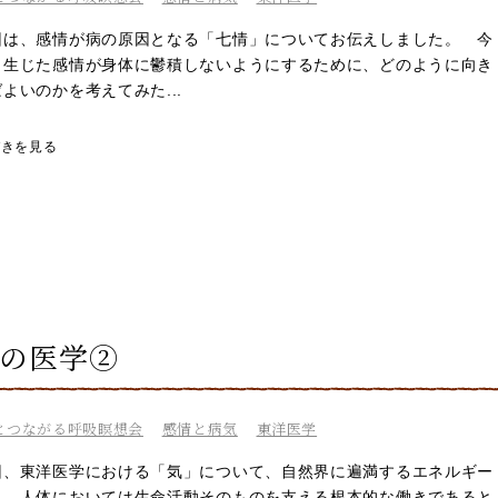
は、感情が病の原因となる「七情」についてお伝えしました。 今
、生じた感情が身体に鬱積しないようにするために、どのように向き
よいのかを考えてみた...
づきを見る
らの医学②
とつながる呼吸瞑想会
感情と病気
東洋医学
、東洋医学における「気」について、自然界に遍満するエネルギー
り、人体においては生命活動そのものを支える根本的な働きであると