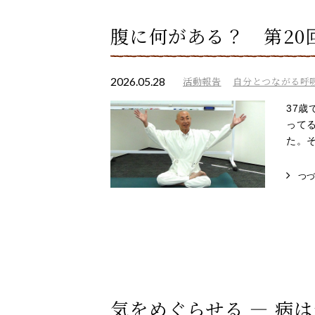
腹に何がある？ 第2
2026.05.28
活動報告
自分とつながる呼
37
って
た。そ
つ
気をめぐらせる ― 病