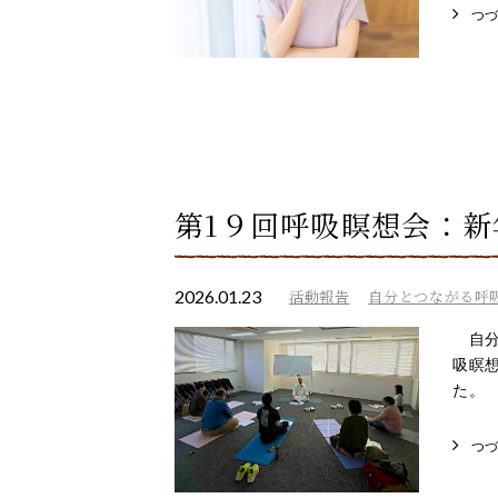
つ
第1９回呼吸瞑想会：新
2026.01.23
活動報告
自分とつながる呼
自分
吸瞑
た。 
つ