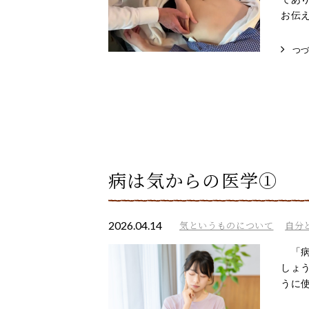
お伝え
つ
病は気からの医学①
2026.04.14
気というものについて
自分
「病
しょ
うに使