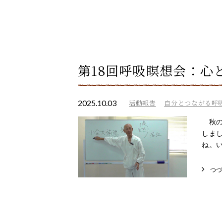
第18回呼吸瞑想会：心
2025.10.03
活動報告
自分とつながる呼
秋の
しま
ね。い
つ