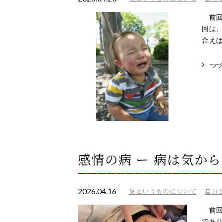
前回
回は
合えば
つ
感情の病 ー 病は気か
2026.04.16
気というものについて
自分
前回
であ