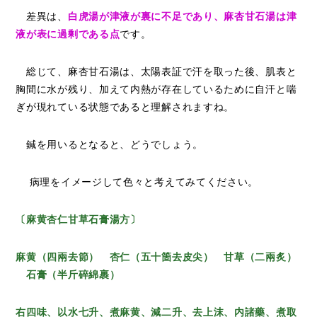
差異は、
白虎湯が津液が裏に不足であり、麻杏甘石湯は津
液が表に過剰である点
です。
総じて、麻杏甘石湯は、太陽表証で汗を取った後、肌表と
胸間に水が残り、加えて内熱が存在しているために自汗と喘
ぎが現れている状態であると理解されますね。
鍼を用いるとなると、どうでしょう。
病理をイメージして色々と考えてみてください。
〔麻黄杏仁甘草石膏湯方〕
麻黄（四兩去節） 杏仁（五十箇去皮尖） 甘草（二兩炙）
石膏（半斤碎綿裹）
右四味、以水七升、煮麻黄、減二升、去上沫、内諸藥、煮取