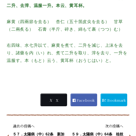
二升、去滓、温服一升。本云、黄耳杯。
麻黄（四兩節を去る） 杏仁（五十箇皮尖を去る） 甘草
（二兩炙る） 石膏（半斤、碎き、綿もて裹（つつ）む）
右四味、水七升以て、麻黄を煮て、二升を減じ、上沫を去
り、諸藥を内（い）れ、煮て二升を取り、滓を去り、一升を
温服す。本（もと）云う、黄耳杯（おうじはい）と。
𝕏
X
Facebook
Ｂ!
Bookmark
過去の投稿へ
次の投稿へ
５７．太陽病（中）62条 新加
５９．太陽病（中）64条 桂枝