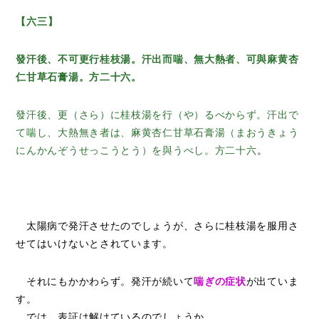
【
六三
】
發汗後、不可更行桂枝湯。汗出而喘、無大熱者、可與麻黄杏
仁甘草石膏湯。
方二十六。
發汗後、更（さら）に桂枝湯を行（や）るべからず。汗出で
て喘し、大熱無き者は、麻黄杏仁甘草石膏湯（まおうきょう
にんかんぞうせっこうとう）を與うべし。方二十六
。
太陽病で発汗させたのでしょうが、さらに桂枝湯を服用さ
せてはいけないとされています。
それにもかかわらず。発汗が続いて
喘ぎの症状
が出ていま
す。
では、表証は解けているのでしょうか。