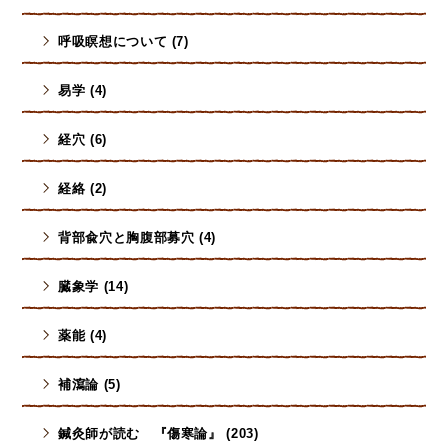
呼吸瞑想について (7)
易学 (4)
経穴 (6)
経絡 (2)
背部兪穴と胸腹部募穴 (4)
臓象学 (14)
薬能 (4)
補瀉論 (5)
鍼灸師が読む 『傷寒論』 (203)