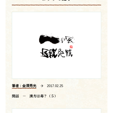
筆者 : 金澤秀光
2017.02.25
閑話 － 漢方は毒？（５）