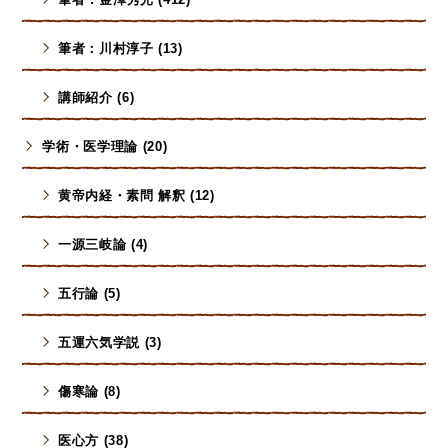
筆者：川村淳子 (13)
講師紹介 (6)
学術・医学理論 (20)
黄帝内経・素問 解釈 (12)
一源三岐論 (4)
五行論 (5)
五運六気学説 (3)
傷寒論 (8)
医心方 (38)