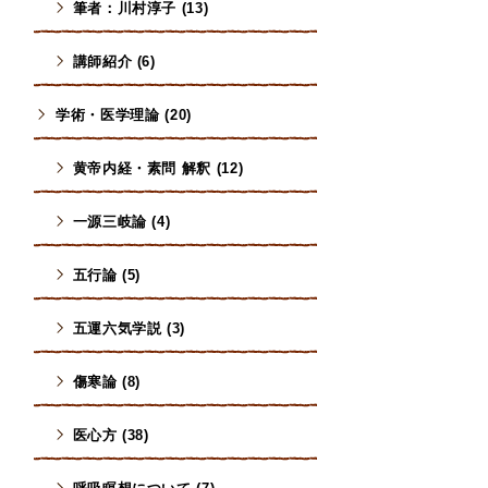
筆者：川村淳子 (13)
講師紹介 (6)
学術・医学理論 (20)
黄帝内経・素問 解釈 (12)
一源三岐論 (4)
五行論 (5)
五運六気学説 (3)
傷寒論 (8)
医心方 (38)