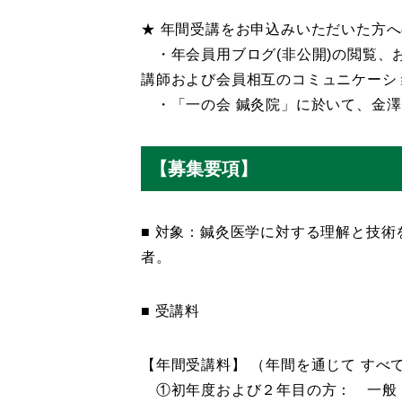
★ 年間受講をお申込みいただいた方
・年会員用ブログ(非公開)の閲覧、およ
講師および会員相互のコミュニケーシ
・「一の会 鍼灸院」に於いて、金澤
【募集要項】
■ 対象：鍼灸医学に対する理解と技
者。
■ 受講料
【年間受講料】 （年間を通じて すべ
①初年度および２年目の方： 一般 100,