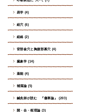
呼吸瞑想について (7)
易学 (4)
経穴 (6)
経絡 (2)
背部兪穴と胸腹部募穴 (4)
臓象学 (14)
薬能 (4)
補瀉論 (5)
鍼灸師が読む 『傷寒論』 (203)
開・合・枢理論 (3)