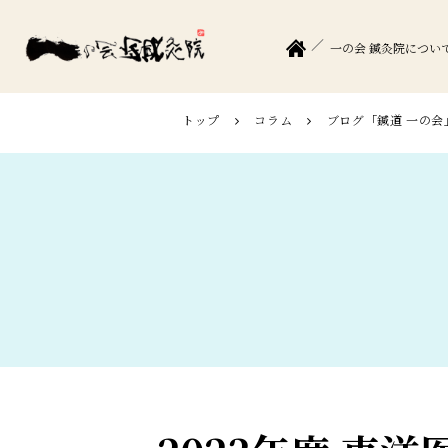
一の会 鍼灸院につい
トップ
コラム
ブログ「鍼道 ⼀の会