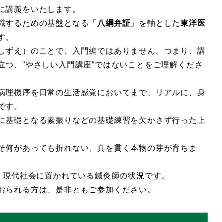
に講義をいたします。
識するための基盤となる「
八綱弁証
」を軸とした
東洋医
す。
しずえ）のことで、入門編ではありません。つまり、講
立つ、”やさしい入門講座”ではないことをご理解くださ
病理機序を日常の生活感覚においてまで、リアルに、身
です。
に基礎となる素振りなどの基礎練習を欠かさず行った上
そ何があっても折れない、真を貫く本物の芽が育ちま
、現代社会に置かれている鍼灸師の状況です。
おられる方は、是非ともご参加ください。