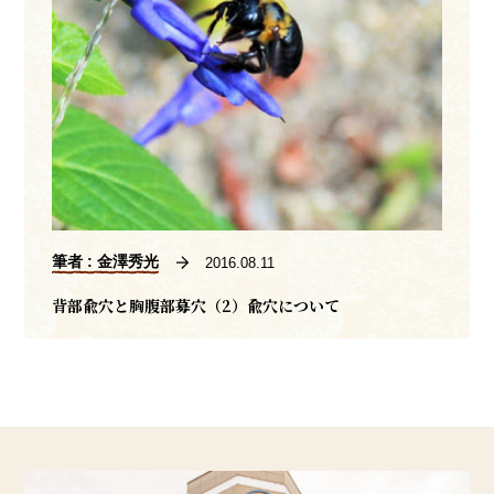
筆者 : 金澤秀光
2016.08.11
背部兪穴と胸腹部募穴（2）兪穴について