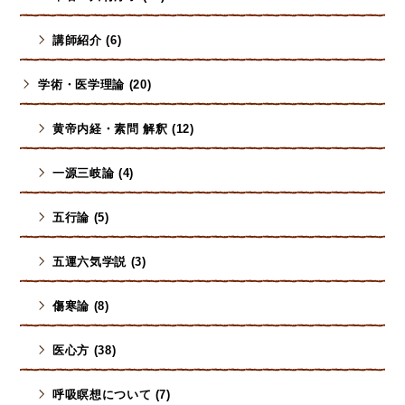
講師紹介 (6)
学術・医学理論 (20)
黄帝内経・素問 解釈 (12)
一源三岐論 (4)
五行論 (5)
五運六気学説 (3)
傷寒論 (8)
医心方 (38)
呼吸瞑想について (7)