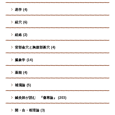
易学 (4)
経穴 (6)
経絡 (2)
背部兪穴と胸腹部募穴 (4)
臓象学 (14)
薬能 (4)
補瀉論 (5)
鍼灸師が読む 『傷寒論』 (203)
開・合・枢理論 (3)