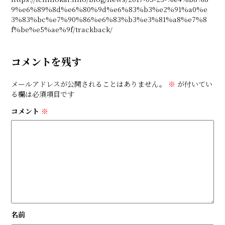
9%e6%89%8d%e6%80%9d%e6%83%b3%e2%91%a0%e
3%83%bc%e7%90%86%e6%83%b3%e3%81%a8%e7%8
f%be%e5%ae%9f/trackback/
コメントを残す
メールアドレスが公開されることはありません。
※
が付いてい
る欄は必須項目です
コメント
※
名前