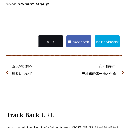
www.iori-hermitage.jp
𝕏
X
Facebook
Ｂ!
Bookmark
過去の投稿へ
次の投稿へ
誇りについて
三才思想②ー神と生命
Track Back URL
https://ichinokai.info/blog/news/2017-05-23-%e4%b8%8