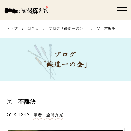
トップ
コラム
ブログ「鍼道 ⼀の会」
⑦ 不離決
⑦ 不離決
2015.12.19
筆者 : 金澤秀光