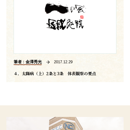
筆者 : 金澤秀光
2017.12.29
４．太陽病（上）2条と3条 体表観察の要点