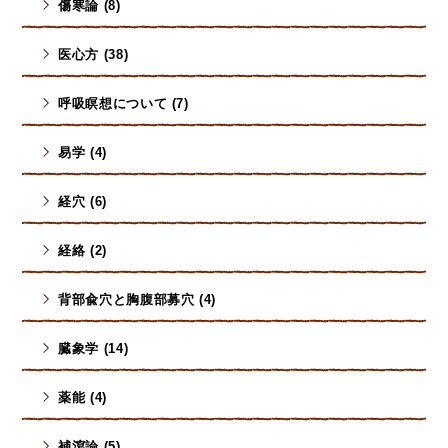
傷寒論 (8)
医心方 (38)
呼吸瞑想について (7)
易学 (4)
経穴 (6)
経絡 (2)
背部兪穴と胸腹部募穴 (4)
臓象学 (14)
薬能 (4)
補瀉論 (5)