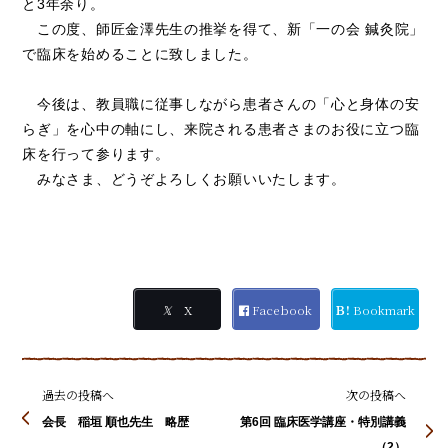
と3年余り。
この度、師匠金澤先生の推挙を得て、新「一の会 鍼灸院」
で臨床を始めることに致しました。
今後は、教員職に従事しながら患者さんの「心と身体の安
らぎ」を心中の軸にし、来院される患者さまのお役に立つ臨
床を行って参ります。
みなさま、どうぞよろしくお願いいたします。
𝕏
X
Facebook
Ｂ!
Bookmark
過去の投稿へ
次の投稿へ
会長 稲垣 順也先生 略歴
第6回 臨床医学講座・特別講義
（2）