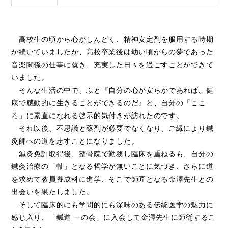
高校生の頃から心がしんどく、精神安定剤を服用する時期
が続いていましたが、高校卒業後は幼い頃からの夢であった
音楽関係の仕事に就き、充実した日々を過ごすことができて
いました。
そんな生活の中で、ふと『自分の心が安らかであれば、健
康で感動的に生きることができるのだ』と、自分の「ここ
ろ」に素直になれる啓示的気付きが訪れたのです。
それ以後、不思議と薬剤が必要でなくなり、ご縁により鍼
灸師への道を志すことになりました。
鍼灸免許取得後、整骨院で勤務し臨床を重ねるも、自分の
鍼灸治療の「軸」となる哲学が無いことに気づき、さらに道
を求めて教員養成科に進学、そこで師匠となる金澤先生との
出会いを果たしました。
そして臨床的にも学問的にも深味のある伝統医学の魅力に
感じ入り、「鍼道 一の会」に入会して金澤先生に師従するこ