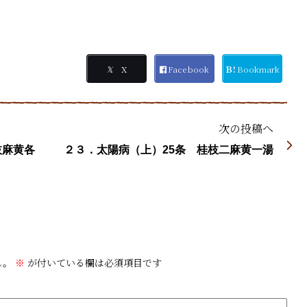
𝕏
X
Facebook
Ｂ!
Bookmark
次の投稿へ
枝麻黄各
２３．太陽病（上）25条 桂枝二麻黄一湯
ん。
※
が付いている欄は必須項目です