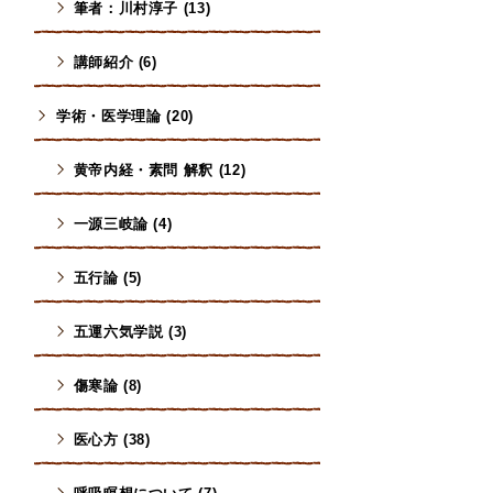
筆者：川村淳子 (13)
講師紹介 (6)
学術・医学理論 (20)
黄帝内経・素問 解釈 (12)
一源三岐論 (4)
五行論 (5)
五運六気学説 (3)
傷寒論 (8)
医心方 (38)