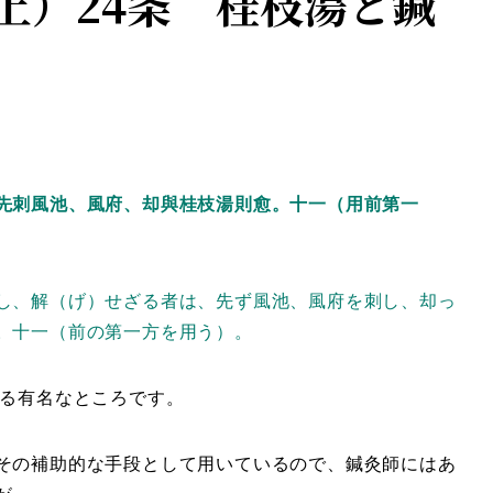
上）24条 桂枝湯と鍼
先刺風池、風府、却與桂枝湯則愈。十一（用前第一
し、解（げ）せざる者は、先ず風池、風府を刺し、却っ
。十一（前の第一方を用う）。
る有名なところです。
その補助的な手段として用いているので、鍼灸師にはあ