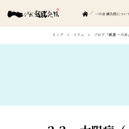
一の会 鍼灸院につい
トップ
コラム
ブログ「鍼道 ⼀の会