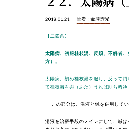
２２．太陽病（
2018.01.21
筆者 : 金澤秀光
【二四条】
太陽病、初服桂枝湯、反煩、不解者、
方）。
太陽病、初め桂枝湯を服し、反って煩
て桂枝湯を與（あた）うれば則ち愈ゆ
この部分は、湯液と鍼を併用してい
湯液を治療手段のメインにして、鍼は