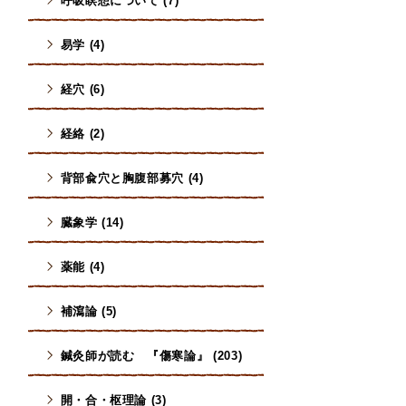
呼吸瞑想について (7)
易学 (4)
経穴 (6)
経絡 (2)
背部兪穴と胸腹部募穴 (4)
臓象学 (14)
薬能 (4)
補瀉論 (5)
鍼灸師が読む 『傷寒論』 (203)
開・合・枢理論 (3)