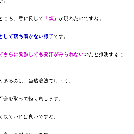
が。
ところ、意に反して
「煩」
が現れたのですね。
として落ち着かない様子
です。
てさらに発熱しても発汗がみられない
のだと推測するこ
とあるのは、当然瀉法でしょう。
百会を取って軽く寫します。
て観ていれば良いですね。