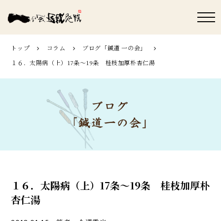
トップ
コラム
ブログ「鍼道 ⼀の会」
１６．太陽病（上）17条～19条 桂枝加厚朴杏仁湯
１６．太陽病（上）17条～19条 桂枝加厚朴
杏仁湯