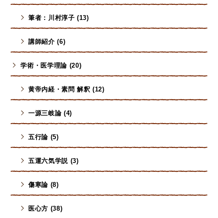
筆者：川村淳子 (13)
講師紹介 (6)
学術・医学理論 (20)
黄帝内経・素問 解釈 (12)
一源三岐論 (4)
五行論 (5)
五運六気学説 (3)
傷寒論 (8)
医心方 (38)