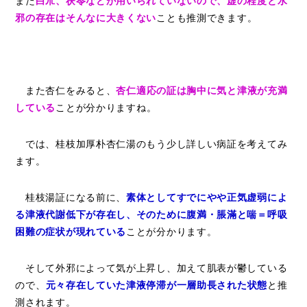
また
白朮、茯苓などが用いられていないので、虚の程度と水
邪の存在はそんなに大きくない
ことも推測できます。
また杏仁をみると、
杏仁適応の証は胸中に気と津液が充満
している
ことが分かりますね。
では、桂枝加厚朴杏仁湯のもう少し詳しい病証を考えてみ
ます。
桂枝湯証になる前に、
素体としてすでにやや正気虚弱によ
る津液代謝低下が存在し、そのために腹満・脹滿と喘＝呼吸
困難の症状が現れている
ことが分かります。
そして外邪によって気が上昇し、加えて肌表が鬱している
ので、
元々存在していた津液停滞が一層助長された状態
と推
測されます。