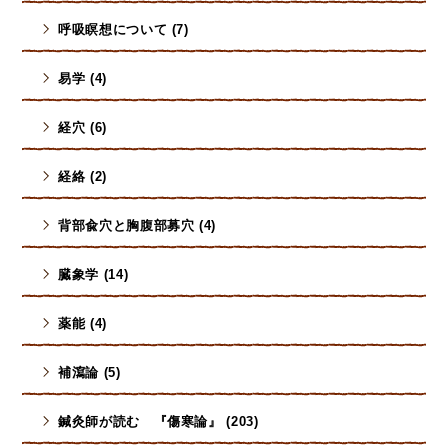
呼吸瞑想について (7)
易学 (4)
経穴 (6)
経絡 (2)
背部兪穴と胸腹部募穴 (4)
臓象学 (14)
薬能 (4)
補瀉論 (5)
鍼灸師が読む 『傷寒論』 (203)