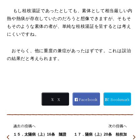
もし桂枝湯証であったとしても、素体として相当厳しい内
熱や熱痰が存在していたのだろうと想像できますが、そもそ
もそのような素体の者が、単純な桂枝湯証を呈するとは考え
にくいですね。
おそらく、他に重度の兼症があったはずです。これは誤治
の結果だと考えられます。
𝕏
X
Facebook
Ｂ!
Bookmark
過去の投稿へ
次の投稿へ
１５．太陽病（上）16条 隨證
１７．陽病（上）20条 桂枝加