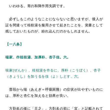
いわゆる、胃の和降作用失調です。
必ずしもこのようなことにならないと思いますが、後人が
証を間違って桂枝湯を服用させて起きたことを、覚書として
残しておいたものが、紛れ込んだのかもしれません。
【一八条】
喘家、作桂枝湯、加厚朴、杏子佳。六。
喘家(ぜんか）、桂枝湯を作るに、厚朴（こうぼく）、杏子
（きょうし）を加うるを佳（よ）しとす。六。
普段から喘（あえぎ＝呼吸困難）の症状が出やすいものに
は、厚朴と杏仁を加えると効果が良い。
方剤名の後に「主之」、方剤名の前に「宜」と記載されて