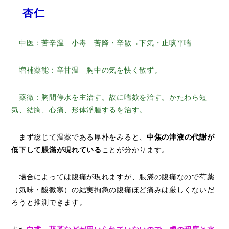
杏仁
中医：苦辛温 小毒 苦降・辛散→下気・止咳平喘
増補薬能：辛甘温 胸中の気を快く散ず。
薬徴：胸間停水を主治す。故に喘欬を治す。かたわら短
気、結胸、心痛、形体浮腫するを治す。
まず総じて温薬である厚朴をみると、
中焦の津液の代謝が
低下して脹滿が現れている
ことが分かります。
場合によっては腹痛が現れますが、脹滿の腹痛なので芍薬
（気味・酸微寒）の結実拘急の腹痛ほど痛みは厳しくないだ
ろうと推測できます。