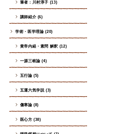
筆者：川村淳子 (13)
講師紹介 (6)
学術・医学理論 (20)
黄帝内経・素問 解釈 (12)
一源三岐論 (4)
五行論 (5)
五運六気学説 (3)
傷寒論 (8)
医心方 (38)