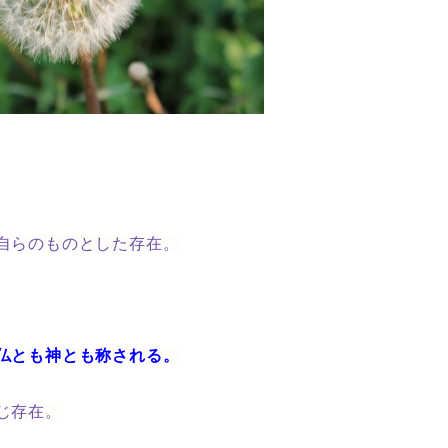
自らのものとした存在。
仏とも神とも称される。
じ存在。