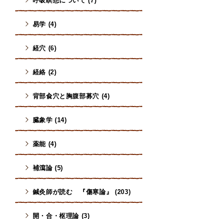
呼吸瞑想について (7)
易学 (4)
経穴 (6)
経絡 (2)
背部兪穴と胸腹部募穴 (4)
臓象学 (14)
薬能 (4)
補瀉論 (5)
鍼灸師が読む 『傷寒論』 (203)
開・合・枢理論 (3)