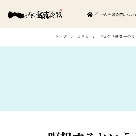
一の会 鍼灸院につい
トップ
コラム
ブログ「鍼道 ⼀の会