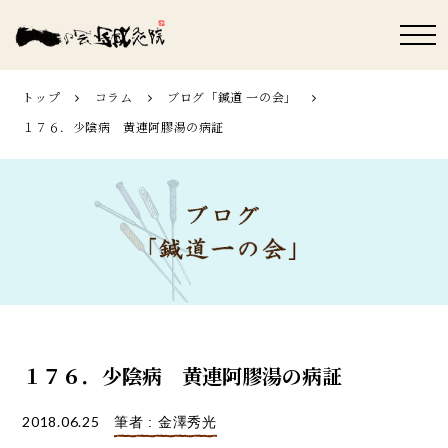
トップ
コラム
ブログ「鍼道 ⼀の会」
１７６．少陰病 黄連阿膠湯の病証
１７６．少陰病 黄連阿膠湯の病証
2018.06.25
筆者 : 金澤秀光