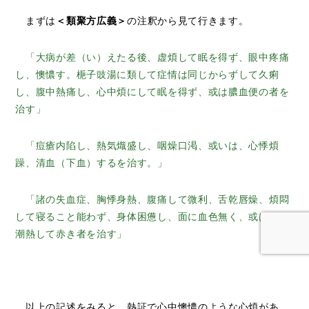
まずは
＜類聚方広義＞
の注釈から見て行きます。
「大病が差（い）えたる後、虚煩して眠を得ず、眼中疼痛
し、懊憹す。梔子豉湯に類して症情は同じからずして久痢
し、腹中熱痛し、心中煩にして眠を得ず、或は膿血便の者を
治す」
「痘瘡内陷し、熱気熾盛し、咽燥口渇、或いは、心悸煩
躁、清血（下血）するを治す。」
「諸の失血症、胸悸身熱、腹痛して微利、舌乾唇燥、煩悶
して寝ること能わず、身体困憊し、面に血色無く、或は面に
潮熱して赤き者を治す」
以上の記述をみると、熱証で心中懊憹のような心煩があ