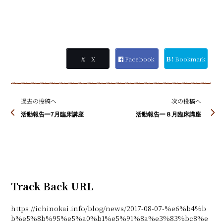
𝕏
X
Facebook
Ｂ!
Bookmark
過去の投稿へ
次の投稿へ
活動報告ー7月臨床講座
活動報告ー８月臨床講座
Track Back URL
https://ichinokai.info/blog/news/2017-08-07-%e6%b4%b
b%e5%8b%95%e5%a0%b1%e5%91%8a%e3%83%bc8%e