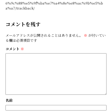
6%9c%88%e5%9f%ba%e7%a4%8e%e8%ac%9b%e5%b
a%a7/trackback/
コメントを残す
メールアドレスが公開されることはありません。
※
が付いてい
る欄は必須項目です
コメント
※
名前