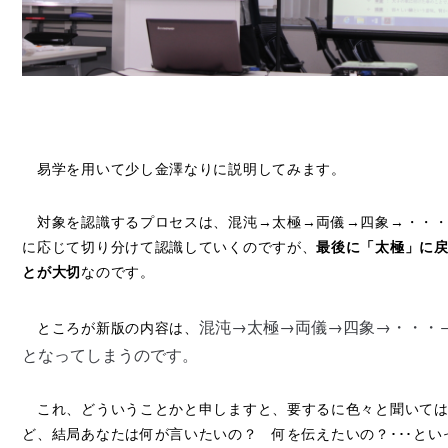
易学を用いて少し金澤なりに説明してみます。
対象を認識するプロセスは、混沌→太極→両儀→四象→・・・
に応じて切り分けて認識していくのですが、
最後に「太極」に
とが大切
なのです。
混沌→太極→両儀→四象→・・・
ところが新版の内容は、
となってしまうのです。
これ、どういうことかと申しますと、要するに色々と聞いては
ど、結局あなたは何が言いたいの？ 何を伝えたいの？･･･とい