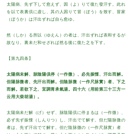
太陽病、先ず下して愈えず、因（よ）りて復た發汗す。此れ
を以て表裏倶に虚し、其の人因りて冒（ぼう）を致す、冒家
（ぼうか）は汗出ずれば自ら愈ゆ。
然（しか）る所以（ゆえん）の者は、汗出ずれば表和するが
故なり。裏未だ和せざれば然る後に復た之を下す。
【第九四条】
太陽病未解、脉陰陽倶停（一作微）、必先振慄、汗出而解。
但陽脉微者、先汗出而解。但陰脉微（一作尺脉實）者、下之
而解。若欲下之、宜調胃承氣湯。四十六（用前第三十三方一
云用大柴胡湯）。
太陽病未だ解（げ）せず、脉陰陽倶に停まるは（一作微）、
必ず先ず振慄（しんりつ）し、汗出でて解す。但だ陽脉微の
者は、先ず汗出でて解す。但だ陰脉微の（一作尺脉實）者