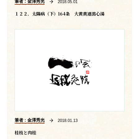
筆者 : 金澤秀光
2018.05.01
１２２．太陽病（下）164条 大黄黄連瀉心湯
筆者 : 金澤秀光
2018.01.13
桂枝と肉桂