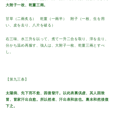
大附子一枚、乾薑三兩。
甘草（二兩炙る） 乾薑（一兩半） 附子（一枚、生を用
い、皮を去り、八片を破る）
右三味、水三升を以って、煮て一升二合を取り、滓を去り、
分かち温め再服す、強人は、大附子一枚、乾薑三兩とすべ
し。
【第九三条】
太陽病、先下而不愈、因復發汗。以此表裏倶虚、其人因致
冒、冒家汗出自愈。所以然者、汗出表和故也。裏未和然後復
下之。