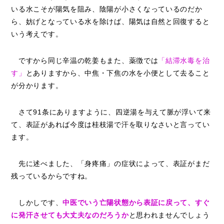
いる水こそが陽気を阻み、陰陽が小さくなっているのだか
ら、妨げとなっている水を除けば、陽気は自然と回復すると
いう考えです。
ですから同じ辛温の乾姜もまた、薬徴では
「結滞水毒を治
す」
とありますから、中焦・下焦の水を小便として去ること
が分かります。
さて91条にありますように、四逆湯を与えて脈が浮いて来
て、表証があれば今度は桂枝湯で汗を取りなさいと言ってい
ます。
先に述べました、「身疼痛」の症状によって、表証がまだ
残っているからですね。
しかしです、
中医でいう亡陽状態から表証に戻って、すぐ
に発汗させても大丈夫なのだろうか
と思われませんでしょう