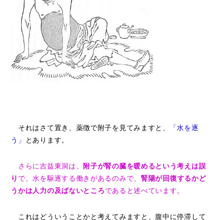
それはさて置き、薬徴で附子を見てみますと、
「水を逐
う」
とあります。
さらに吉益東洞は、
附子が腎の臓を暖めるという考えは誤
り
で、水を駆逐する働きがあるのみで、
腎陽が回復するかど
うかは人力の及ばないところ
であると述べています。
これはどういうことかと考えてみますと、腹中に停滞して