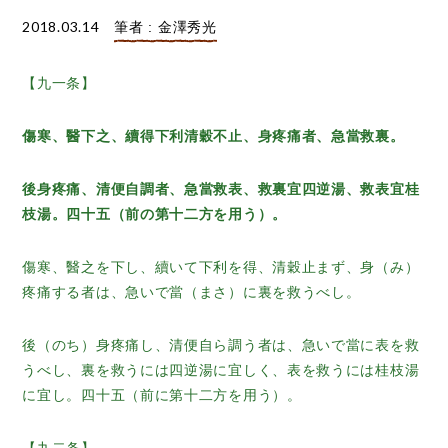
2018.03.14
筆者 : 金澤秀光
【九一条】
傷寒、醫下之、續得下利清穀不止、身疼痛者、急當救裏。
後身疼痛、清便自調者、急當救表、救裏宜四逆湯、救表宜桂
枝湯。四十五（前の第十二方を用う）。
傷寒、醫之を下し、續いて下利を得、清穀止まず、身（み）
疼痛する者は、急いで當（まさ）に裏を救うべし。
後（のち）身疼痛し、清便自ら調う者は、急いで當に表を救
うべし、裏を救うには四逆湯に宜しく、表を救うには桂枝湯
に宜し。四十五（前に第十二方を用う）。