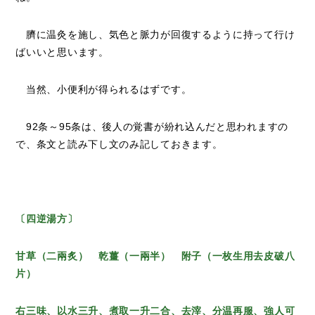
臍に温灸を施し、気色と脈力が回復するように持って行け
ばいいと思います。
当然、小便利が得られるはずです。
92条～95条は、後人の覚書が紛れ込んだと思われますの
で、条文と読み下し文のみ記しておきます。
〔四逆湯方〕
甘草（二兩炙） 乾薑（一兩半） 附子（一枚生用去皮破八
片）
右三味、以水三升、煮取一升二合、去滓、分温再服、強人可