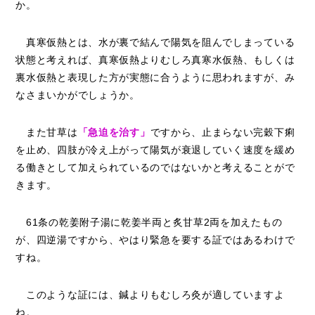
か。
真寒仮熱とは、水が裏で結んで陽気を阻んでしまっている
状態と考えれば、真寒仮熱よりむしろ真寒水仮熱、もしくは
裏水仮熱と表現した方が実態に合うように思われますが、み
なさまいかがでしょうか。
また甘草は
「急迫を治す」
ですから、止まらない完穀下痢
を止め、四肢が冷え上がって陽気が衰退していく速度を緩め
る働きとして加えられているのではないかと考えることがで
きます。
61条の乾姜附子湯に乾姜半両と炙甘草2両を加えたもの
が、四逆湯ですから、やはり緊急を要する証ではあるわけで
すね。
このような証には、鍼よりもむしろ灸が適していますよ
ね。