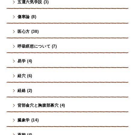
五運六気学説 (3)
傷寒論 (8)
医心方 (38)
呼吸瞑想について (7)
易学 (4)
経穴 (6)
経絡 (2)
背部兪穴と胸腹部募穴 (4)
臓象学 (14)
薬能 (4)