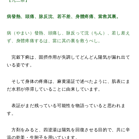
【九二条】
病發熱、頭痛、脉反沈、若不差、身體疼痛、當救其裏。
病（やまい）發熱、頭痛し、脉反って沈（ちん）、若し差え
ず、身體疼痛するは、當に其の裏を救うべし。
完穀下痢は、固摂作用が失調してどんどん陽気が漏れ出て
いる姿です。
そして身体の疼痛は、麻黄湯証で述べたように、肌表にま
だ水邪が停滞していることに由来しています。
表証がまだ残っている可能性を物語っていると思われま
す。
方剤をみると、四逆湯は陽気を回復させる目的で、共に辛
温の乾姜・生附子を用いています。