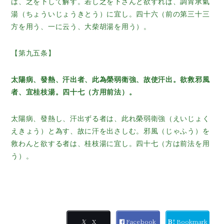
は、之を下して解す。若し之を下さんと欲すれば、調胃承氣
湯（ちょういじょうきとう）に宜し。四十六（前の第三十三
方を用う、一に云う、大柴胡湯を用う）。
【第九五条】
太陽病、發熱、汗出者、此為榮弱衛強、故使汗出。欲救邪風
者、宜桂枝湯。四十七（方用前法）。
太陽病、發熱し、汗出ずる者は、此れ榮弱衛強（えいじょく
えきょう）と為す、故に汗を出さしむ。邪風（じゃふう）を
救わんと欲する者は、桂枝湯に宜し。四十七（方は前法を用
う）。
𝕏
X
Facebook
Ｂ!
Bookmark