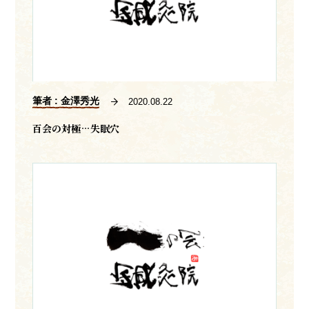
筆者 : 金澤秀光
2020.08.22
百会の対極…失眠穴