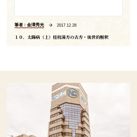
筆者 : 金澤秀光
2017.12.28
１０．太陽病（上）桂枝湯方の古方・後世的解釈