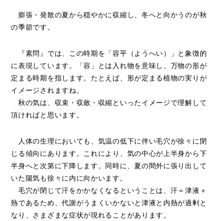
膨張・発散の夏から穏やかに収縮し、冬へと向かうのが秋
の季節です。
『素問』では、この時期を「容平（ようへい）」と象徴的
に表現しています。「容」とは入れ物を意味し、万物の形が
定まる時期を指します。たとえば、形が定まる植物の実りが
イメージされますね。
秋の気は、収束・収斂・収縮といったイメージで理解して
頂ければと思います。
人体の生理においても、気温の低下に伴い毛穴が徐々に閉
じる傾向にあります。これにより、気の中心が上半身から下
半身へと次第に下降します。同時に、夏の間外に張り出して
いた陽気も徐々に内に向かいます。
毛穴が閉じて汗をかかなくなるということは、汗＝津液＋
熱であるため、代謝がうまくいかないと津液と内熱が過剰と
なり、さまざまな症状が現れることがあります。