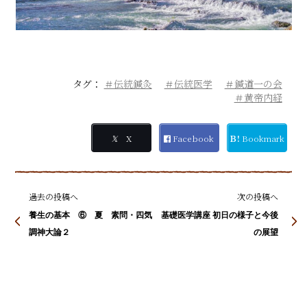
タグ：
＃伝統鍼灸
＃伝統医学
＃鍼道一の会
＃黄帝内経
𝕏
X
Facebook
Ｂ!
Bookmark
過去の投稿へ
次の投稿へ
養生の基本 ⑥ 夏 素問・四気
基礎医学講座 初日の様子と今後
調神大論２
の展望