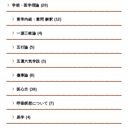
学術・医学理論 (20)
黄帝内経・素問 解釈 (12)
一源三岐論 (4)
五行論 (5)
五運六気学説 (3)
傷寒論 (8)
医心方 (38)
呼吸瞑想について (7)
易学 (4)