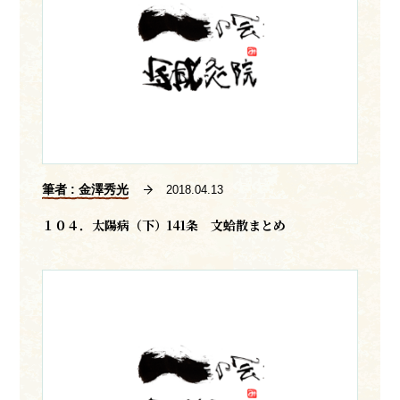
筆者 : 金澤秀光
2018.04.13
１０４．太陽病（下）141条 文蛤散まとめ