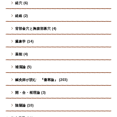
経穴 (6)
経絡 (2)
背部兪穴と胸腹部募穴 (4)
臓象学 (14)
薬能 (4)
補瀉論 (5)
鍼灸師が読む 『傷寒論』 (203)
開・合・枢理論 (3)
陰陽論 (10)