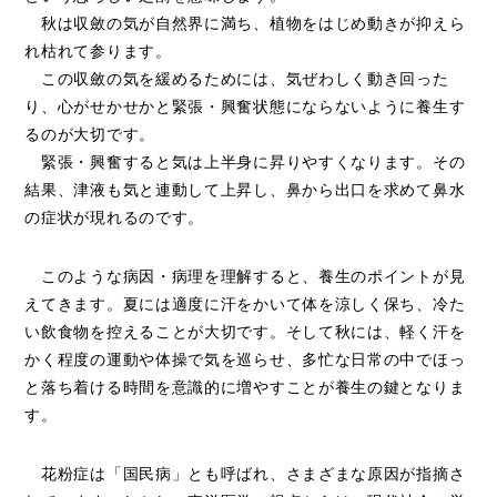
秋は収斂の気が自然界に満ち、植物をはじめ動きが抑えら
れ枯れて参ります。
この収斂の気を緩めるためには、気ぜわしく動き回った
り、心がせかせかと緊張・興奮状態にならないように養生す
るのが大切です。
緊張・興奮すると気は上半身に昇りやすくなります。その
結果、津液も気と連動して上昇し、鼻から出口を求めて鼻水
の症状が現れるのです。
このような病因・病理を理解すると、養生のポイントが見
えてきます。夏には適度に汗をかいて体を涼しく保ち、冷た
い飲食物を控えることが大切です。そして秋には、軽く汗を
かく程度の運動や体操で気を巡らせ、多忙な日常の中でほっ
と落ち着ける時間を意識的に増やすことが養生の鍵となりま
す。
花粉症は「国民病」とも呼ばれ、さまざまな原因が指摘さ