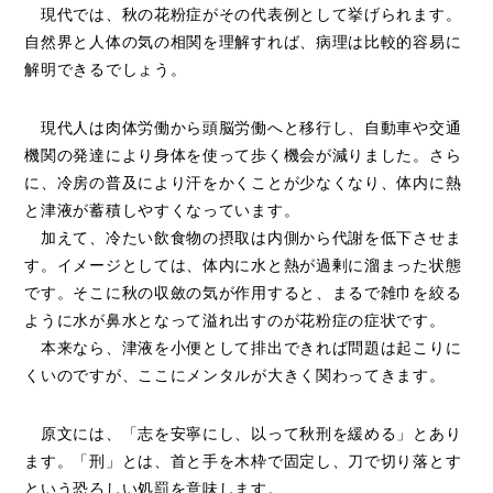
現代では、秋の花粉症がその代表例として挙げられます。
自然界と人体の気の相関を理解すれば、病理は比較的容易に
解明できるでしょう。
現代人は肉体労働から頭脳労働へと移行し、自動車や交通
機関の発達により身体を使って歩く機会が減りました。さら
に、冷房の普及により汗をかくことが少なくなり、体内に熱
と津液が蓄積しやすくなっています。
加えて、冷たい飲食物の摂取は内側から代謝を低下させま
す。イメージとしては、体内に水と熱が過剰に溜まった状態
です。そこに秋の収斂の気が作用すると、まるで雑巾を絞る
ように水が鼻水となって溢れ出すのが花粉症の症状です。
本来なら、津液を小便として排出できれば問題は起こりに
くいのですが、ここにメンタルが大きく関わってきます。
原文には、「志を安寧にし、以って秋刑を緩める」とあり
ます。「刑」とは、首と手を木枠で固定し、刀で切り落とす
という恐ろしい処罰を意味します。