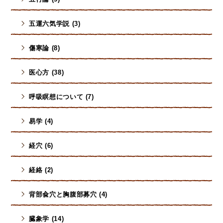
五運六気学説 (3)
傷寒論 (8)
医心方 (38)
呼吸瞑想について (7)
易学 (4)
経穴 (6)
経絡 (2)
背部兪穴と胸腹部募穴 (4)
臓象学 (14)