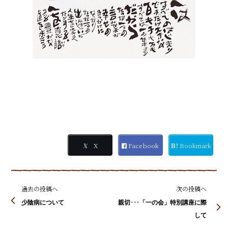
𝕏
X
Facebook
Ｂ!
Bookmark
過去の投稿へ
次の投稿へ
少陰病について
親切･･･「一の会」特別講座に際
して