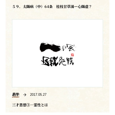
５９．太陽病（中）64条 桂枝甘草湯ー心陽虚？
易学
2017.05.27
三才思想③－霊性とは