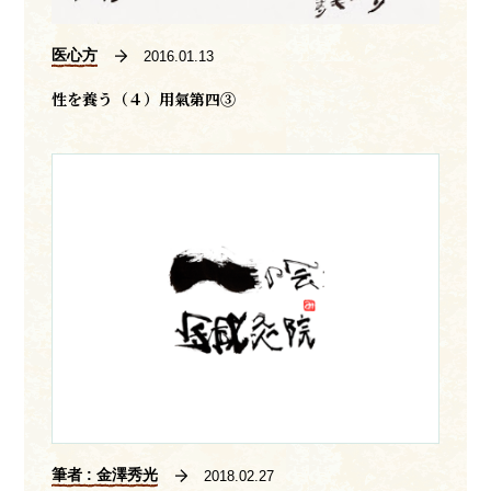
医心方
2016.01.13
性を養う（４）用氣第四③
筆者 : 金澤秀光
2018.02.27