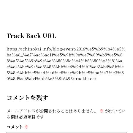
Track Back URL
https://ichinokai.info/blog/event/2016%e5%b9%b4%e5%
ba%a6_%e7%ac%ac11%e5%9b%9e%e7%89%b9%e5%8
8%a5%e5%9b%9e%e3%80%8c%e4%b8%80%e3%81%a
e%e4%bc%9a%e3%83%bb%e6%9d%b1%e6%b4%8b%e
5%8c%bb%e5%ad%a6%e8%ac%9b%e5%ba%a7%e3%8
0%8d%e6%b4%bb%e5%8b%95/trackback/
コメントを残す
メールアドレスが公開されることはありません。
※
が付いてい
る欄は必須項目です
コメント
※