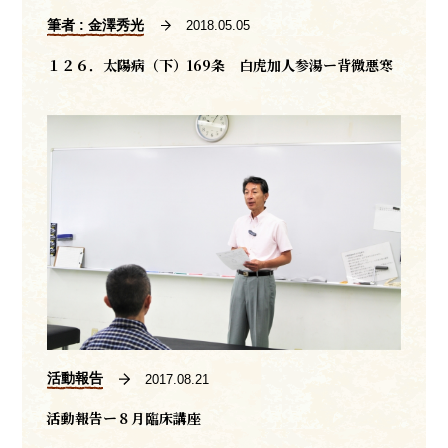
筆者 : 金澤秀光
2018.05.05
１２６．太陽病（下）169条 白虎加人参湯ー背微悪寒
活動報告
2017.08.21
活動報告ー８月臨床講座