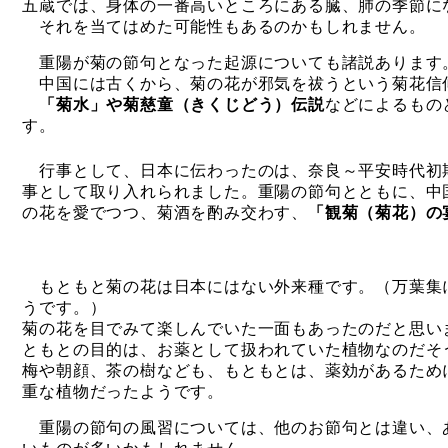
五蔵では、身体の一番高いところにある臓、肺の季節に
それを当てはめた可能性もあるのかもしれません。
重陽が菊の節句となった起源についても諸説あります
中国には古くから、菊の花が邪気を祓うという菊花信
「菊水」や菊慈童（きくじどう）伝説
などによるもの
す。
行事として、日本に伝わったのは、奈良～平安時代初
事として取り入れられました。重陽の節句とともに、中
の花を愛でつつ、菊酒を酌み交わす、
「観菊（菊花）の
もともと菊の花は日本にはない外来種です。（万葉集
うです。）
菊の花を目でみて楽しんでいた一面もあったのだと思い
ともとの目的は、お薬として扱われていた植物なのだそ
梅や朝顔、茶の樹なども、もともとは、薬効があるため
重な植物だったようです。
重陽の節句の風習については、他のお節句とは違い、