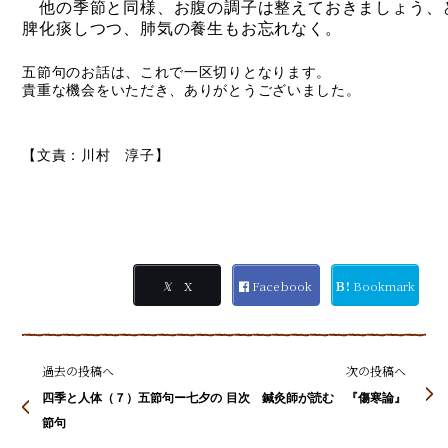
他の季節と同様、お腹の調子は整えておきましょう、
脾化痰しつつ、肺気の養生もお忘れなく。
五節句のお話は、これで一区切りとなります。
貴重な機会をいただき、ありがとうございました。
【文責：川村 淳子】
𝕏
X
Facebook
Ｂ!
Bookmark
過去の投稿へ
次の投稿へ
四季と人体（７）五節句ー七夕の
目次 鍼灸師が読む 『傷寒論』
節句