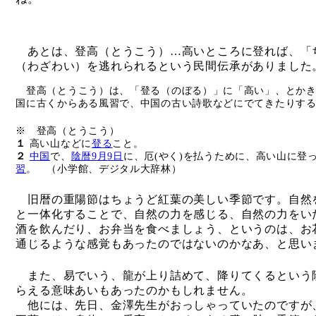
あとは、登高（とうこう）
…
高いところに登れば、「
（わざわい）を逃れられるという民間伝承がありました
登高（とうこう）は、「登る（のぼる）」に「高い」、とかき
国に古くからある風習で、中国の古い詩歌などにでてきたりす
※ 登高（とうこう）
１
高い山などに
登る
こと。
２
中国
で、
陰暦
9
月
9
日
に、厄
(
やく
)
を払うために、高い山に登
習
。 （小学館、デジタル大辞林）
旧暦の重陽節はちょうど紅葉の美しい季節です。自然
と一体化することで、自然の力を感じる、自然の力をい
酒を飲んだり、お弁当を食べましょう、というのは、お
通じるような感覚もあったのではないのかなあ、と思い
また、易でいう、龍が上り詰めて、降りてくるという
らえる意味あいもあったのかもしれません。
他には、先日、金澤先生がおっしゃっていたのですが