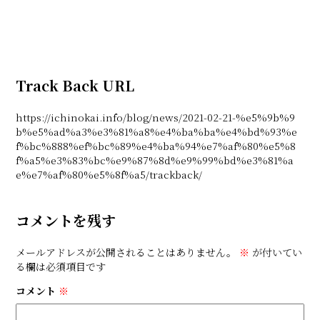
Track Back URL
https://ichinokai.info/blog/news/2021-02-21-%e5%9b%9
b%e5%ad%a3%e3%81%a8%e4%ba%ba%e4%bd%93%e
f%bc%888%ef%bc%89%e4%ba%94%e7%af%80%e5%8
f%a5%e3%83%bc%e9%87%8d%e9%99%bd%e3%81%a
e%e7%af%80%e5%8f%a5/trackback/
コメントを残す
メールアドレスが公開されることはありません。
※
が付いてい
る欄は必須項目です
コメント
※