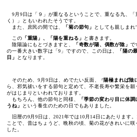
9月9日は「９」が重なるということで、重なる九、「
く）」ともいわれたそうです。
また、庶民の間では、
「菊の節句」
としても親しまれ
この
「重陽」、「陽を重ねる」
と書きます。
陰陽論にもとづきますと、
「奇数が陽、偶数が陰」
で
の一番大きい数字は「9」ですので、この日は、
「陽の
日」
となります。
そのため、9月9日は、めでたい反面、
陽極まれば陰
「
ら、邪気祓いをする節句と定めて、不老長寿や繁栄を願
がはじまりといわれております。
もちろん、他の節句と同様、
「季節の変わり目に体調
うね」
という養生のための日でもありました。
旧暦の9月9日は、
2021
年では
10
月
14
日にあたります。
ことで、昔はちょうど、晩秋の頃、菊の花がきれいに咲
した。