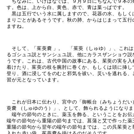
ちなみに、いけばなでは、９月９日にちなんで９本の
す。色は、上から白、黄色、赤で、青は葉っぱです。
黒は五行でいう水に属しますので、花器の水、もしく
まりごとがあるそうです。秋の肺、からはじまって五行
ますね。
そして、「茱萸嚢
」。 「茱萸（しゅゆ）」、これは
るゴシュユ説とサンシュユ説、他にカラスザンショウ説
うです。これは、古代中国の故事にある、茱萸の実を入
着けたり、茱萸の枝を腕肘に巻くか、もしくは頭に挿し
登り、酒に浸してをのむと邪気を祓い、災いを逃れる、
習が元となっています。
これが日本に伝わり、宮中の「御帳台（みちょうだい
萸嚢
（しゅゆのう）」、として、飾られるようになりま
端午の節句のときに、薬玉を飾る、ということをお伝
端午の節句から重陽の節句までは、菖蒲と艾で作った薬
重陽の節句から翌年の端午の節句までは、この呉茱萸と
入れた赤い袋、茱萸嚢を掛けるのだそうです。