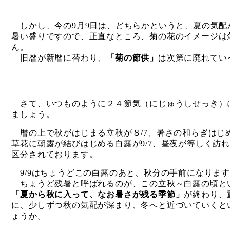
しかし、今の
9
月
9
日は、どちらかというと、夏の気配
暑い盛りですので、正直なところ、菊の花のイメージは
ん。
旧暦が新暦に替わり、
「菊の節供」
は次第に廃れてい
さて、いつものように２４節気（にじゅうしせっき）
ましょう。
暦の上で秋がはじまる立秋が８
/7
、
暑さの和らぎはじ
草花に朝露が結びはじめる白露が
9/7
、
昼夜が等しく訪
区分されております。
9/9
はちょうどこの白露のあと、秋分の手前になります
ちょうど残暑と呼ばれるのが、この立秋～白露の頃と
「夏から秋に入って、なお暑さが残る季節」
が終わり、
に、少しずつ秋の気配が深まり、冬へと近づいていくと
ょうか。