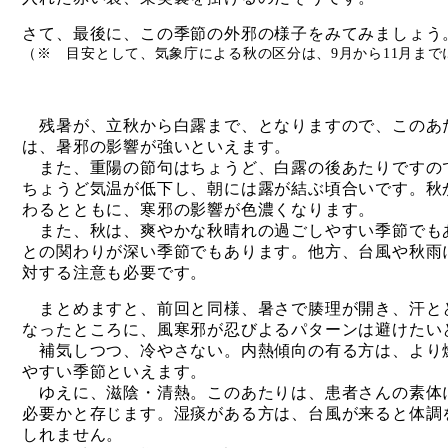
さて、最後に、この季節の外邪の様子をみてみましょう
（※ 目安として、気象庁による秋の区分は、9月から11月まで
残暑が、立秋から白露まで、となりますので、このあ
は、暑邪の影響が強いといえます。
また、重陽の節句はちょうど、白露の後あたりですの
ちょうど気温が低下し、朝には露が結ぶ頃合いです。秋
わるとともに、寒邪の影響が色濃くなります。
また、秋は、爽やかな秋晴れの過ごしやすい季節でも
との関わりが深い季節でもあります。他方、台風や秋雨
対する注意も必要です。
まとめますと、前回と同様、暑さで腠理が開き、汗と
なったところに、風寒邪が忍びよるパターンは避けたい
補気しつつ、冷やさない。内熱傾向の有る方は、より
やすい季節といえます。
ゆえに、滋陰・清熱。このあたりは、患者さんの素体
必要かと存じます。湿痰がある方は、台風が来ると体調
しれません。