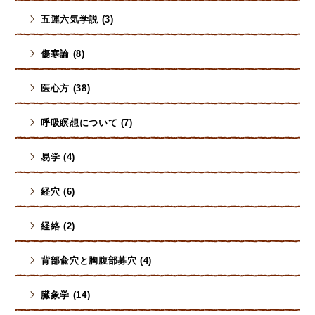
五運六気学説 (3)
傷寒論 (8)
医心方 (38)
呼吸瞑想について (7)
易学 (4)
経穴 (6)
経絡 (2)
背部兪穴と胸腹部募穴 (4)
臓象学 (14)