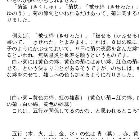
いものが多いかもしれません。
「菊酒（きくしゅ）
「菊枕」「被せ綿（きせわた）
」
ゆのう）」菊の節句といわれるだけあって、菊に関する
りました。
例えば、「被せ綿（きせわた）」「被せる（かぶせる
書いて、「きせわた」とよみます。これは、８日の晩に
子のようにかぶせておいて、９日に菊の夜露を含んだ綿
るといわれ、無病息災と長寿を願うというものです。
白い菊には黄色の綿、黄色の菊には赤い綿、紅色の菊
せる、という決まりごとがあるそうですが、のちには、
な綿をのせて、雄しべの色も加えるようになりました。
（白い菊→黄色の綿、紅の雄蕊）（黄色い菊→紅の綿、
の菊→白い綿、黄色の雄蕊）
これは、五行が関係してるのかな、と思われるところ
五行（木、火、土、金、水）の色は
青（葉）、赤、黄