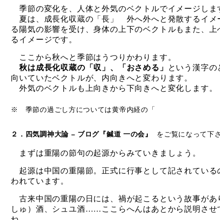
季節の変化を、人体と外気のベクトルでイメージしま
夏は、成長化収蔵の「長」 外へ外へと発散するイメ
る陽気の影響を受け、身体の上下のベクトルもまた、上
るイメージです。
ここから秋へと季節はうつりかわります。
秋は成長化収蔵の「収」、「おさめる」
という漢字の
向いていたベクトルが、内向きへと変わります。
外気のベクトルも上向きから下向きへと変化します。
※ 季節の過ごし方については黄帝内経の
「
２．四気調神大論 – ブログ『鍼道 一の会』
をご覧になって下
まずは重陽の節句の起源からみていきましょう。
起源は中国の重陽節。正式に行事として記されている
われています。
古来中国の重陽の日には、禍が起こるという故事があ
しゅ）酒、シュユ酒……
ここらへんはあとから説明させ
ね。