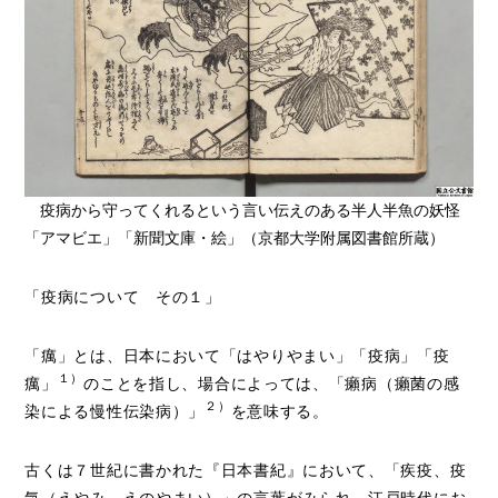
疫病から守ってくれるという言い伝えのある半人半魚の妖怪
「アマビエ」「新聞文庫・絵」（京都大学附属図書館所蔵）
「疫病について その１」
「癘」とは、日本において「はやりやまい」「疫病」「疫
１）
癘」
のことを指し、場合によっては、「癩病（癩菌の感
２）
染による慢性伝染病）」
を意味する。
古くは７世紀に書かれた『日本書紀』において、「疾疫、疫
気（えやみ、えのやまい）」の言葉がみられ、江戸時代にお