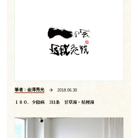
筆者 : 金澤秀光
2018.06.30
１８０．少陰病 311条 甘草湯・桔梗湯