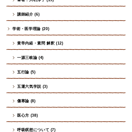
講師紹介 (6)
学術・医学理論 (20)
黄帝内経・素問 解釈 (12)
一源三岐論 (4)
五行論 (5)
五運六気学説 (3)
傷寒論 (8)
医心方 (38)
呼吸瞑想について (7)