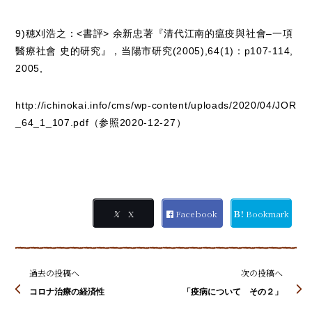
9)穂刈浩之：<書評> 余新忠著『清代江南的瘟疫與社會–一項
醫療社會 史的研究』，当陽市研究(2005),64(1)：p107-114,
2005,
http://ichinokai.info/cms/wp-content/uploads/2020/04/JOR
_64_1_107.pdf
（参照2020-12-27）
𝕏
X
Facebook
Ｂ!
Bookmark
過去の投稿へ
次の投稿へ
コロナ治療の経済性
「疫病について その２」