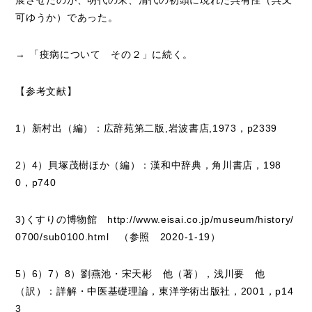
可ゆうか）であった。
→ 「
疫病について その２
」に続く。
【参考文献】
1）新村出（編）：広辞苑第二版,岩波書店,1973，p2339
2）4）貝塚茂樹ほか（編）：漢和中辞典，角川書店，198
0，p740
3)くすりの博物館 http://www.eisai.co.jp/museum/history/
0700/sub0100.html （参照 2020-1-19）
5）6）7）8）劉燕池・宋天彬 他（著），浅川要 他
（訳）：詳解・中医基礎理論，東洋学術出版社，2001，p14
3