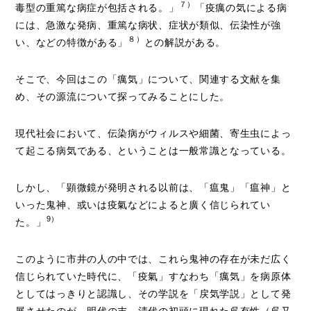
７）
毒型の重篤な病症が包括される。」
「疫癘の気による病
には、急激な発病、重篤な病状、症状が類似、伝染性が強
８）
い、などの特徴がある」
との解説がある。
そこで、今回はこの「癘気」について、関連する文献を集
め、その源流について探ってみることにした。
現代社会において、伝染病がウィルスや細菌、寄生虫によっ
て起こる病気である、ということは一般常識となっている。
しかし、「顕微鏡が発明される以前は、「瘟鬼」「瘟神」と
いった鬼神、或いは疫氣などによると廣く信じられてい
9）
た。」
このように市井の人の中では、これら鬼神の存在が未だ広く
信じられていた時代に、「疫氣」すなわち「癘気」を病原体
としてはっきりと認識し、その学説を「戻気学説」として発
展させたのが、明代の末、清代の初頭に現れた呉有性（呉又