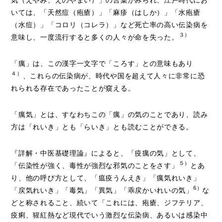
いては、「天然痘（疱瘡）」「麻疹（はしか）」「水疱瘡
（水痘）」「コロリ（コレラ）」など死亡率の高い伝染病を
３）
意味し、一度流行すると多くの人々が命を失った。
「癘」は、この漢字一文字で「ころす」との意味もあり
４）
、これらの伝染病が、時代や国を超えて人々に非常に恐
れられる存在であったことが窺える。
「癘気」とは、すなわちこの「癘」の気のことであり、読み
方は「れいき」とも「らいき」とも読むことができる。
『詳解・中医基礎理論』によると、「疫癘の気」として、
５）
「伝染性が強く、毒性が強烈な邪気のことをさす」
とあ
り、他の呼び方として、「瘟疫うんえき」「癘気れいき」
6
）
「戻気れいき」「毒気」「異気」「乖戻かいれいの気」
な
どと称されること、続いて「これには、疱瘡、ジフテリア、
疫痢、猩紅熱など現代でいう激烈な伝染病、あるいは感染中