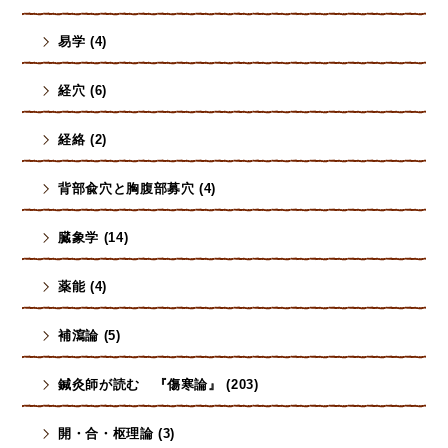
易学 (4)
経穴 (6)
経絡 (2)
背部兪穴と胸腹部募穴 (4)
臓象学 (14)
薬能 (4)
補瀉論 (5)
鍼灸師が読む 『傷寒論』 (203)
開・合・枢理論 (3)