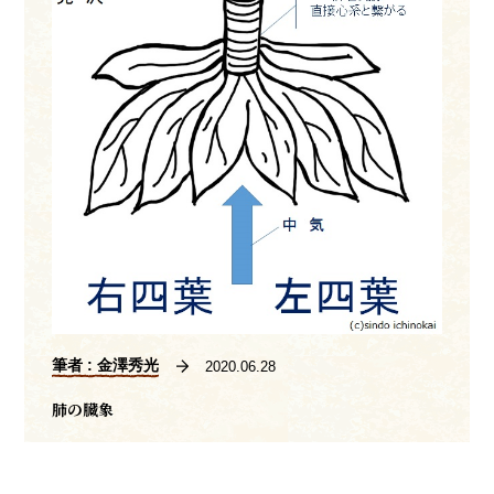
筆者 : 金澤秀光
2020.06.28
肺の臓象