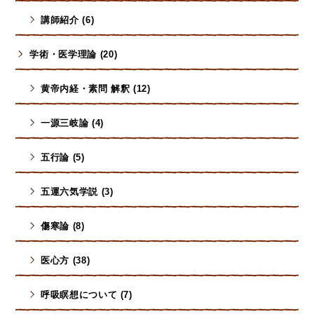
講師紹介 (6)
学術・医学理論 (20)
黄帝内経・素問 解釈 (12)
一源三岐論 (4)
五行論 (5)
五運六気学説 (3)
傷寒論 (8)
医心方 (38)
呼吸瞑想について (7)