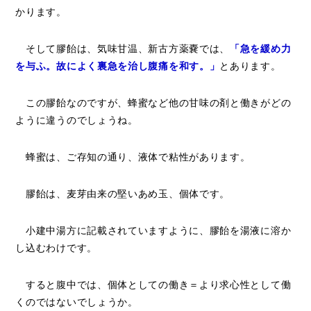
かります。
そして膠飴は、気味甘温、新古方薬嚢では、
「急を緩め力
を与ふ。故によく裏急を治し腹痛を和す。」
とあります。
この膠飴なのですが、蜂蜜など他の甘味の剤と働きがどの
ように違うのでしょうね。
蜂蜜は、ご存知の通り、液体で粘性があります。
膠飴は、麦芽由来の堅いあめ玉、個体です。
小建中湯方に記載されていますように、膠飴を湯液に溶か
し込むわけです。
すると腹中では、個体としての働き＝より求心性として働
くのではないでしょうか。