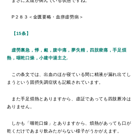
まさに太陰が病んでいる状態ですね。
P２８３＜金匱要略・血痹虛勞病＞
【15条】
虛勞裏急，悸，衄，腹中痛，夢失精，四肢痠痛，手足煩
熱，咽乾口燥，小建中湯主之.
この条文では、出血のほか寝ている間に精液が漏れ出てし
まうという固摂失調症状も記載されています。
また手足煩熱とありますから、虚証であっても四肢厥冷は
ありません。
しかも「
咽乾口燥」とありますから、煩熱があっても口が
乾くだけであまり飲みたがらない様子がうかがえます。