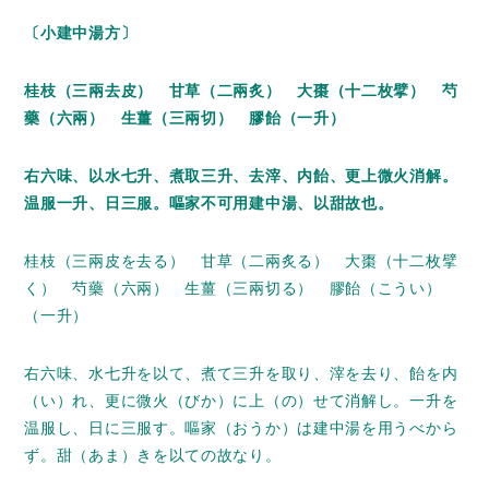
〔小建中湯方〕
桂枝（三兩去皮） 甘草（二兩炙） 大棗（十二枚擘） 芍
藥（六兩） 生薑（三兩切） 膠飴（一升）
右六味、以水七升、煮取三升、去滓、内飴、更上微火消解。
温服一升、日三服。嘔家不可用建中湯、以甜故也。
桂枝（三兩皮を去る） 甘草（二兩炙る） 大棗（十二枚擘
く） 芍藥（六兩） 生薑（三兩切る） 膠飴（こうい）
（一升）
右六味、水七升を以て、煮て三升を取り、滓を去り、飴を内
（い）れ、更に微火（びか）に上（の）せて消解し。一升を
温服し、日に三服す。嘔家（おうか）は建中湯を用うべから
ず。甜（あま）きを以ての故なり。