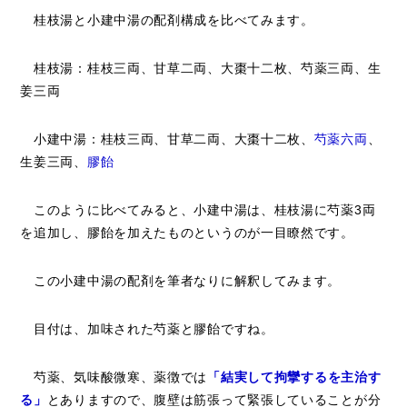
桂枝湯と小建中湯の配剤構成を比べてみます。
桂枝湯：桂枝三両、甘草二両、大棗十二枚、芍薬三両、生
姜三両
小建中湯：桂枝三両、甘草二両、大棗十二枚、
芍薬六両
、
生姜三両、
膠飴
このように比べてみると、小建中湯は、桂枝湯に芍薬3両
を追加し、膠飴を加えたものというのが一目瞭然です。
この小建中湯の配剤を筆者なりに解釈してみます。
目付は、加味された芍薬と膠飴ですね。
芍薬、気味酸微寒、薬徴では
「結実して拘攣するを主治す
る」
とありますので、腹壁は筋張って緊張していることが分