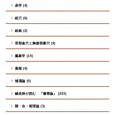
易学 (4)
経穴 (6)
経絡 (2)
背部兪穴と胸腹部募穴 (4)
臓象学 (14)
薬能 (4)
補瀉論 (5)
鍼灸師が読む 『傷寒論』 (203)
開・合・枢理論 (3)