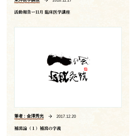
2018.11.27
活動報告ー11月 臨床医学講座
筆者 : 金澤秀光
2017.12.20
補瀉論（１）補瀉の字義