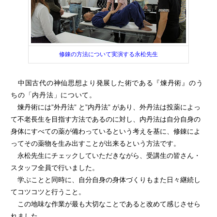
修錬の方法について実演する永松先生
中国古代の神仙思想より発展した術である『煉丹術』のう
ちの「内丹法」について。
煉丹術には”外丹法” と”内丹法” があり、外丹法は投薬によっ
て不老長生を目指す方法であるのに対し、内丹法は自分自身の
身体にすべての薬が備わっているという考えを基に、修錬によ
ってその薬物を生み出すことが出来るという方法です。
永松先生にチェックしていただきながら、受講生の皆さん・
スタッフ全員で行いました。
学ぶことと同時に、自分自身の身体づくりもまた日々継続し
てコツコツと行うこと。
この地味な作業が最も大切なことであると改めて感じさせら
れました。