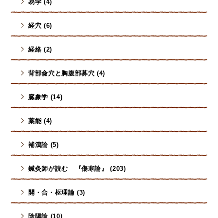
易学 (4)
経穴 (6)
経絡 (2)
背部兪穴と胸腹部募穴 (4)
臓象学 (14)
薬能 (4)
補瀉論 (5)
鍼灸師が読む 『傷寒論』 (203)
開・合・枢理論 (3)
陰陽論 (10)