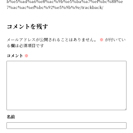
b%e5%ad%a6%e8%ac%9b%e5%ba%a7%ef%bc%88%e
7%ac%ac%ef%bc%92%e5%9b%9e/trackback/
コメントを残す
メールアドレスが公開されることはありません。
※
が付いてい
る欄は必須項目です
コメント
※
名前