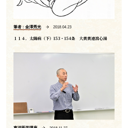
筆者 : 金澤秀光
2018.04.23
１１４．太陽病（下）153・154条 大黄黄連瀉心湯
東洋医学講座