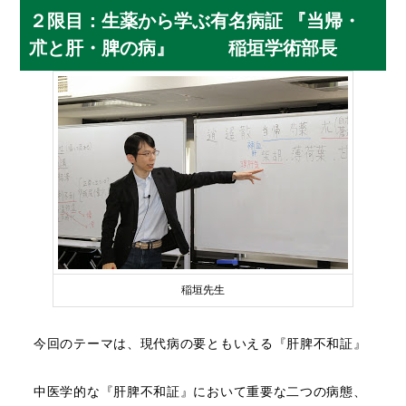
２限目：生薬から学ぶ有名病証 『当帰・
朮と肝・脾の病』 稲垣学術部長
稲垣先生
今回のテーマは、現代病の要ともいえる『肝脾不和証』
中医学的な『肝脾不和証』において重要な二つの病態、