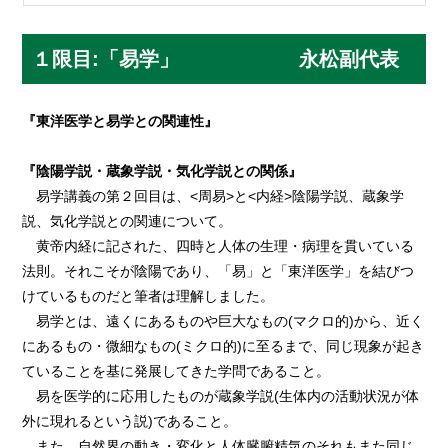
１限目:「易学」 永松副代表
『東洋医学と易学との関連性』
『陰陽学説・蔵象学説・気化学説との関係』
易学講義の第２回目は、<周易>と<内経>陰陽学説、蔵象学
説、気化学説との関連について。
黄帝内経に記された、四時と人体の生理・病理を貫いている
法則。それこそが陰陽であり、「易」と「東洋医学」を結びつ
けているものだと筆者は理解しました。
易学とは、遠くにあるものや巨大なもの(マクロ的)から、近く
にあるもの・微細なもの(ミクロ的)に至るまで、同じ現象が起き
ていることを基に発展してきた学問であること。
易を医学的に応用したものが蔵象学説(生体内の活動状況が体
外に現れるという説)であること。
また、自然界の動き・変化と人体臓腑精気のそれもまた同じ