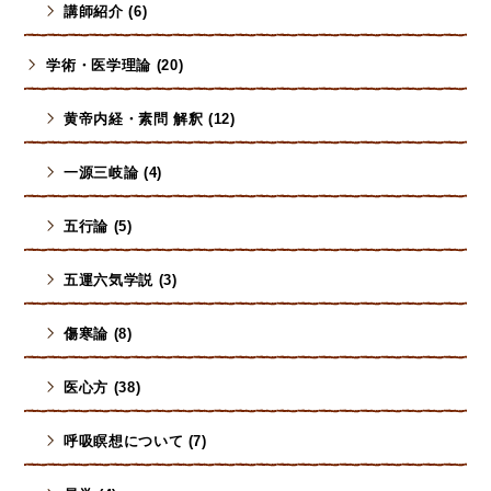
講師紹介 (6)
学術・医学理論 (20)
黄帝内経・素問 解釈 (12)
一源三岐論 (4)
五行論 (5)
五運六気学説 (3)
傷寒論 (8)
医心方 (38)
呼吸瞑想について (7)