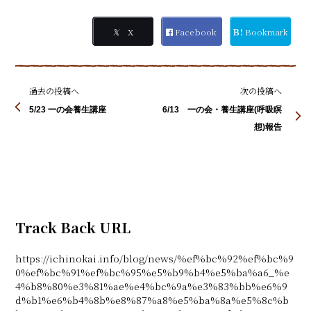
𝕏
X
Facebook
Ｂ!
Bookmark
過去の投稿へ
次の投稿へ
5/23 一の会養生講座
6/13 一の会・養生講座(呼吸瞑
想)報告
Track Back URL
https://ichinokai.info/blog/news/%ef%bc%92%ef%bc%9
0%ef%bc%91%ef%bc%95%e5%b9%b4%e5%ba%a6_%e
4%b8%80%e3%81%ae%e4%bc%9a%e3%83%bb%e6%9
d%b1%e6%b4%8b%e8%87%a8%e5%ba%8a%e5%8c%b