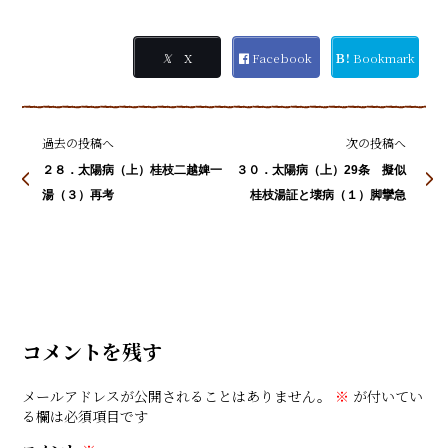
𝕏
X
Facebook
Ｂ!
Bookmark
過去の投稿へ
次の投稿へ
２８．太陽病（上）桂枝二越婢一
３０．太陽病（上）29条 擬似
湯（３）再考
桂枝湯証と壊病（１）脚攣急
コメントを残す
メールアドレスが公開されることはありません。
※
が付いてい
る欄は必須項目です