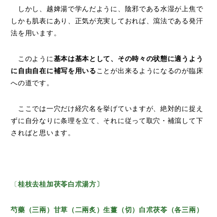
しかし、越婢湯で学んだように、陰邪である水湿が上焦で
しかも肌表にあり、正気が充実しておれば、瀉法である発汗
法を用います。
このように
基本は基本として、その時々の状態に適うよう
に自由自在に補写を用いる
ことが出来るようになるのが臨床
への道です。
ここでは一穴だけ経穴名を挙げていますが、絶対的に捉え
ずに自分なりに条理を立て、それに従って取穴・補瀉して下
さればと思います。
〔
桂枝去桂加茯苓白朮湯方〕
芍藥（三兩）甘草（二兩炙）生薑（切）白朮茯苓（各三兩）