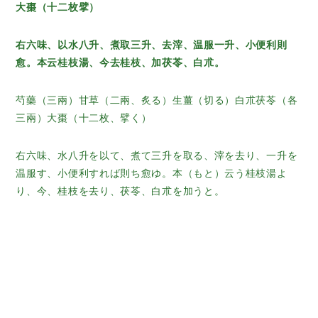
大棗（十二枚擘）
右六味、以水八升、煮取三升、去滓、温服一升、小便利則
愈。本云桂枝湯、今去桂枝、加茯苓、白朮。
芍藥（三兩）甘草（二兩、炙る）生薑（切る）白朮茯苓（各
三兩）大棗（十二枚、擘く）
右六味、水八升を以て、煮て三升を取る、滓を去り、一升を
温服す、小便利すれば則ち愈ゆ。本（もと）云う桂枝湯よ
り、今、桂枝を去り、茯苓、白朮を加うと。