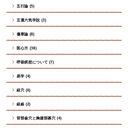
五行論 (5)
五運六気学説 (3)
傷寒論 (8)
医心方 (38)
呼吸瞑想について (7)
易学 (4)
経穴 (6)
経絡 (2)
背部兪穴と胸腹部募穴 (4)