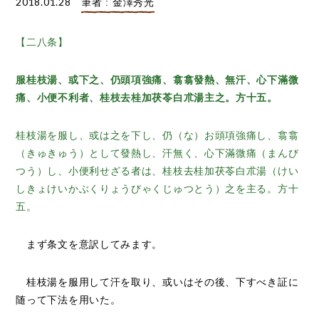
2018.01.28
筆者 : 金澤秀光
【二八条】
服桂枝湯、或下之、仍頭項強痛、翕翕發熱、無汗、心下滿微
痛、小便不利者、桂枝去桂加茯苓白朮湯主之。方十五。
桂枝湯を服し、或は之を下し、仍（な）お頭項強痛し、翕翕
（きゅきゅう）として發熱し、汗無く、心下滿微痛（まんび
つう）し、小便利せざる者は、桂枝去桂加茯苓白朮湯（けい
しきょけいかぶくりょうびゃくじゅつとう）之を主る。方十
五。
まず条文を意訳してみます。
桂枝湯を服用して汗を取り、或いはその後、下すべき証に
随って下法を用いた。