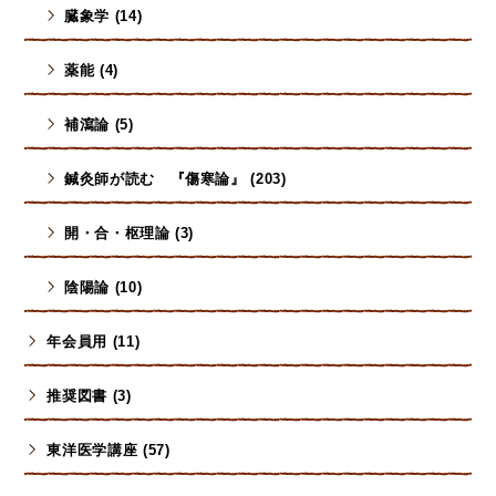
臓象学 (14)
薬能 (4)
補瀉論 (5)
鍼灸師が読む 『傷寒論』 (203)
開・合・枢理論 (3)
陰陽論 (10)
年会員用 (11)
推奨図書 (3)
東洋医学講座 (57)