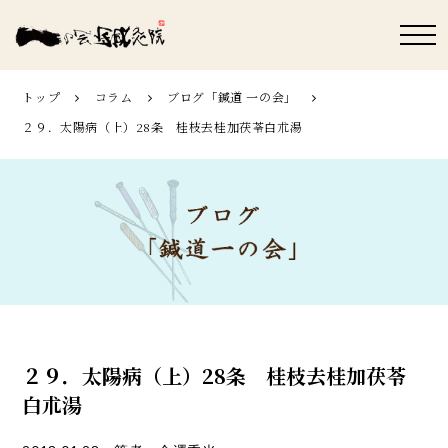
トップ
コラム
ブログ「鍼道 ⼀の会」
２９．太陽病（上）28条 桂枝去桂加茯苓白朮湯
２９．太陽病（上）28条 桂枝去桂加茯苓
白朮湯