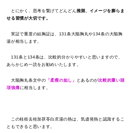
とにかく、思考を繋げてどんどん
推測、イメージを膨らま
せる習慣が大切です。
実証で重度の結胸証は、131条大陥胸丸や134条の大陥胸
湯が相当します。
131条と134条は、比較的分かりやすいと思いますので、
あらかじめ一読をお勧めいたします。
大陥胸丸条文中の
「柔痙の如し」
とあるのが
比較的重い頭
項強痛
に相当します。
この桂枝去桂加茯苓白朮湯の熱は、気虚発熱と認識するこ
ともできると思います。