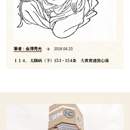
筆者 : 金澤秀光
2018.04.23
１１４．太陽病（下）153・154条 大黄黄連瀉心湯