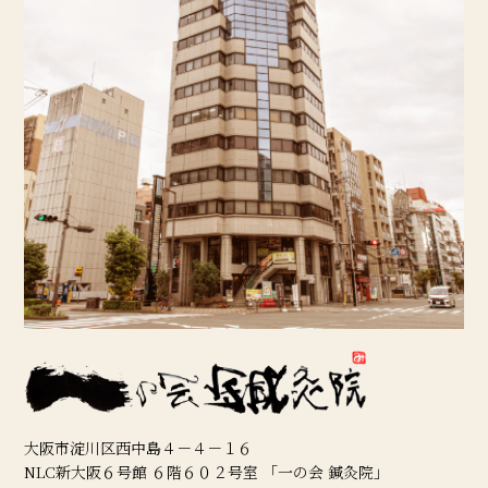
大阪市淀川区西中島４－４－１６
NLC新大阪６号館 ６階６０２号室 「一の会 鍼灸院」