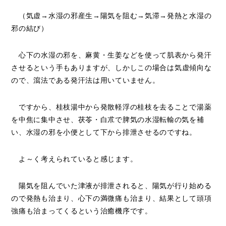
（気虚→水湿の邪産生→陽気を阻む→気滞→発熱と水湿の
邪の結び）
心下の水湿の邪を、麻黄・生姜などを使って肌表から発汗
させるという手もありますが、
しかしこの場合は気虚傾向な
ので、瀉法である発汗法は用いていません。
ですから、桂枝湯中から発散軽浮の桂枝を去ることで湯薬
を中焦に集中させ、茯苓・白朮で脾気の水湿転輸の気を補
い、水湿の邪を小便として下から排泄させるのですね。
よ～く考えられていると感じます。
陽気を阻んでいた津液が排泄されると、陽気が行り始める
ので発熱も治まり、心下の満微痛も治まり、結果として頭項
強痛も治まってくるという治癒機序です。