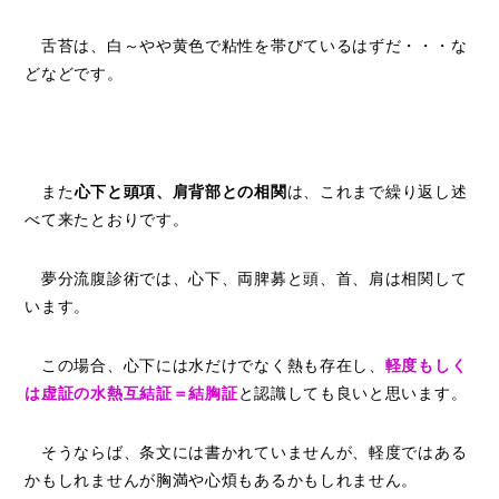
舌苔は、白～やや黄色で粘性を帯びているはずだ・・・な
どなどです。
また
心下と頭項、肩背部との相関
は、これまで繰り返し述
べて来たとおりです。
夢分流腹診術では、心下、両脾募と頭、首、肩は相関して
います。
この場合、心下には水だけでなく熱も存在し、
軽度もしく
は虚証の水熱互結証＝結胸証
と認識しても良いと思います。
そうならば、条文には書かれていませんが、軽度ではある
かもしれませんが胸満や心煩もあるかもしれません。