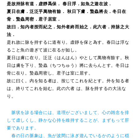
是故持脉有道．虚靜爲保． 春日浮．如魚之遊在波．
夏日在膚．泛泛乎萬物有餘． 秋日下膚．蟄蟲將去．冬日在
骨．蟄蟲周密．君子居室．
故曰．知内者按而紀之．知外者終而始之．此六者．持脉之大
法．
是れ故に脉を持するに道有り。虚靜を保と為す。春日は浮な
ること魚の遊ぎて波に在るが如し。
夏日は膚に在り。泛泛（はんはん）やとして萬物有餘す。秋
日は膚を下り、蟄蟲（ちつちゅう）將に去らんとす。冬日は
骨に在り。蟄蟲周密し、君子は室に居す。
故に曰く。内を知る者は、按じてこれを紀とす。外を知る者
は、終りてこれを始む。此の六者 は、脉を持するの大法な
り。
脈状を診る場合には、道理がございまして、心の雑念を排
して虚しくし、静かな心持を維持することが、まずもって肝
要であります。
春の日の脈象は、魚が波間に泳ぎ遊んでいるかのように穏