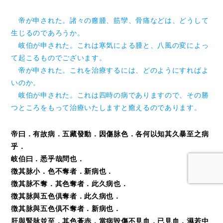
帝が申された。諸々の癰腫、筋孿、骨痛などは、どうして
生じるのであろうか。
岐伯が申された。これは寒気による腫と、八風の変によっ
て起こるものでございます。
帝が申された。これを治療するには、どのようにすればよ
いのか。
岐伯が申された。これは四時の病でありますので、その勝
つところをもって治療いたしますと癒えるのであります。
帝曰．有故病．五藏發動．因傷脉色．各何以知其久暴至之病
乎．
岐伯曰．悉乎哉問也．
徴其脉小．色不奪者．新病也．
徴其脉不奪．其色奪者．此久病也．
徴其脉與五色倶奪者．此久病也．
徴其脉與五色倶不奪者．新病也．
肝與腎脉並至．其色蒼赤．當病毀傷不見血．已見血．濕若中