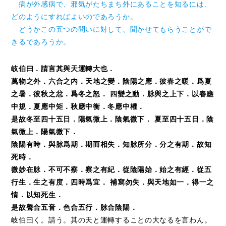
病が外感病で、邪気がたちまち外にあることを知るには、
どのようにすればよいのであろうか。
どうかこの五つの問いに対して、聞かせてもらうことがで
きるであろうか。
岐伯曰．請言其與天運轉大也．
萬物之外．六合之内．天地之變．陰陽之應．彼春之暖．爲夏
之暑．彼秋之忿．爲冬之怒． 四變之動．脉與之上下．以春應
中規．夏應中矩．秋應中衡．冬應中權．
是故冬至四十五日．陽氣微上．陰氣微下． 夏至四十五日．陰
氣微上．陽氣微下．
陰陽有時．與脉爲期．期而相失．知脉所分．分之有期．故知
死時．
微妙在脉．不可不察．察之有紀．從陰陽始．始之有經．從五
行生．生之有度．四時爲宜． 補寫勿失．與天地如一．得一之
情．以知死生．
是故聲合五音．色合五行．脉合陰陽．
岐伯曰く。請う。其の天と運轉することの大なるを言わん。