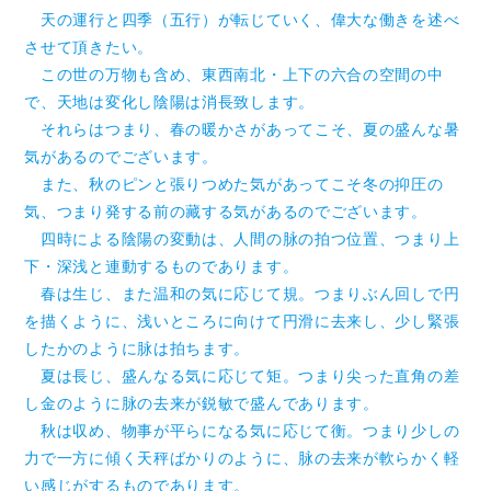
天の運行と四季（五行）が転じていく、偉大な働きを述べ
させて頂きたい。
この世の万物も含め、東西南北・上下の六合の空間の中
で、天地は変化し陰陽は消長致します。
それらはつまり、春の暖かさがあってこそ、夏の盛んな暑
気があるのでございます。
また、秋のピンと張りつめた気があってこそ冬の抑圧の
気、つまり発する前の藏する気があるのでございます。
四時による陰陽の変動は、人間の脉の拍つ位置、つまり上
下・深浅と連動するものであります。
春は生じ、また温和の気に応じて規。つまりぶん回しで円
を描くように、浅いところに向けて円滑に去来し、少し緊張
したかのように脉は拍ちます。
夏は長じ、盛んなる気に応じて矩。つまり尖った直角の差
し金のように脉の去来が鋭敏で盛んであります。
秋は収め、物事が平らになる気に応じて衡。つまり少しの
力で一方に傾く天秤ばかりのように、脉の去来が軟らかく軽
い感じがするものであります。