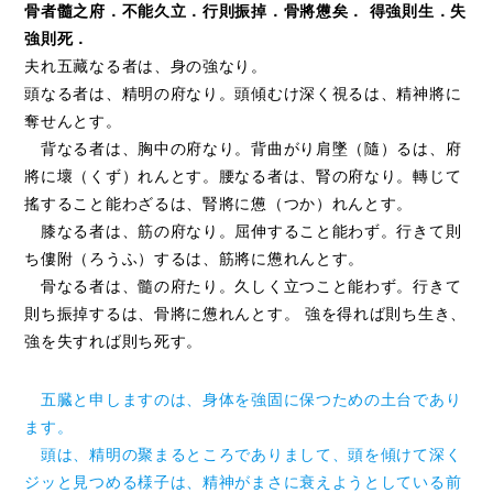
骨者髓之府．不能久立．行則振掉．骨將憊矣． 得強則生．失
強則死．
夫れ五藏なる者は、身の強なり。
頭なる者は、精明の府なり。頭傾むけ深く視るは、精神將に
奪せんとす。
背なる者は、胸中の府なり。背曲がり肩墜（隨）るは、府
將に壞（くず）れんとす。腰なる者は、腎の府なり。轉じて
搖すること能わざるは、腎將に憊（つか）れんとす。
膝なる者は、筋の府なり。屈伸すること能わず。行きて則
ち僂附（ろうふ）するは、筋將に憊れんとす。
骨なる者は、髓の府たり。久しく立つこと能わず。行きて
則ち振掉するは、骨將に憊れんとす。 強を得れば則ち生き、
強を失すれば則ち死す。
五臓と申しますのは、身体を強固に保つための土台であり
ます。
頭は、精明の聚まるところでありまして、頭を傾けて深く
ジッと見つめる様子は、精神がまさに衰えようとしている前