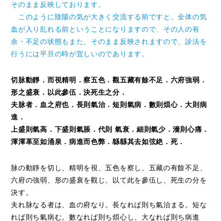
そのまま反映しております。
このように陰陽の気が大きく交流する前ですと、全体の気
血が入り乱れる前ということになりますので、その人の有
余・不足の状態もまた、そのまま反映されますので、診法を
行うには平旦の時が宜しいのであります。
切脉動靜．而視精明．察五色．觀五藏有餘不足．六府強弱．
形之盛衰．以此參伍．決死生之分．
夫脉者．血之府也．長則氣治．短則氣病．數則煩心．大則病
進．
上盛則氣高．下盛則氣脹．代則 氣衰．細則氣少．濇則心痛．
渾渾革至如涌泉．病進而色弊．緜緜其去如弦絶．死．
脉の動靜を切し、精明を視、五色を察し、五藏の有餘不足、
六府の強弱、形の盛衰を觀じ、以て此を參伍し、死生の分を
決す。
夫れ脉なる者は、血の府なり。長なれば則ち氣治まる。短な
れば則ち氣病む。數なれば則ち煩心し、大なれば則ち病進