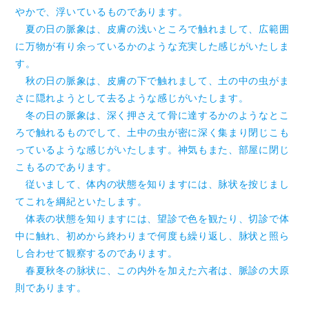
やかで、浮いているものであります。
夏の日の脈象は、皮膚の浅いところで触れまして、広範囲
に万物が有り余っているかのような充実した感じがいたしま
す。
秋の日の脈象は、皮膚の下で触れまして、土の中の虫がま
さに隠れようとして去るような感じがいたします。
冬の日の脈象は、深く押さえて骨に達するかのようなとこ
ろで触れるものでして、土中の虫が密に深く集まり閉じこも
っているような感じがいたします。神気もまた、部屋に閉じ
こもるのであります。
従いまして、体内の状態を知りますには、脉状を按じまし
てこれを綱紀といたします。
体表の状態を知りますには、望診で色を観たり、切診で体
中に触れ、初めから終わりまで何度も繰り返し、脉状と照ら
し合わせて観察するのであります。
春夏秋冬の脉状に、この内外を加えた六者は、脈診の大原
則であります。