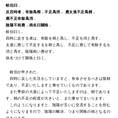
岐伯曰．
反四時者．有餘爲精．不足爲消． 應太過不足爲精．
應不足有餘爲消．
陰陽不相應．病名曰關格．
岐伯曰く。
四時に反する者は、有餘を精と爲し、不足を消と爲す。
太過に應じて不足するを精と爲し、不足に應じて有餘するを
消と爲す。陰陽相い應ぜず。
病名づけて關格と曰く。
岐伯が申された。
四時に反した生活をしていますと、有余させるべきは陰精
であり、不足いたしますと痩せていくものであります。
また季節の大過によって不足いたしますのは、精でありま
す。精の不足の程度が大きいと、また痩せてまいります。
このようになりますと、陰陽が互いに交流することを拒む
ようになりますので、陰陽の離決。つまり関格の病となるの