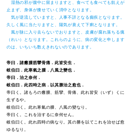
湿熱の邪が腹中に留まりますと、食べても食べても飢えが
止まず、身体が痩せていく消中となります。
気が逆流していますと、人事不詳となる癲疾となります。
久しく風に当たりますと、陽気が衰えて下痢となります。
風が脉に入り去らないでおりますと、皮膚が腐れ落ちる癘
（れい）となります。これらのように、病の変化と申します
のは、いちいち数えきれないのであります。
帝曰．諸癰腫筋攣骨痛．此皆安生．
岐伯曰．此寒氣之腫．八風之變也．
帝曰．治之奈何．
岐伯曰．此四時之病．以其勝治之愈也．
帝曰く。諸もろの癰腫、筋攣、骨痛、此れ皆安（いず）くに
生ずるや。
岐伯曰く。此れ寒氣の腫、八風の變なり。
帝曰く。これを治するに奈何せん。
岐伯曰く。此れ四時の病なり。其の勝を以てこれを治せば愈
ゆるなり。