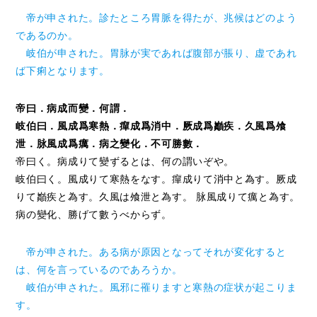
帝が申された。診たところ胃脈を得たが、兆候はどのよう
であるのか。
岐伯が申された。胃脉が実であれば腹部が脹り、虚であれ
ば下痢となります。
帝曰．病成而變．何謂．
岐伯曰．風成爲寒熱．癉成爲消中．厥成爲巓疾．久風爲飧
泄．脉風成爲癘．病之變化．不可勝數．
帝曰く。病成りて變ずるとは、何の謂いぞや。
岐伯曰く。風成りて寒熱をなす。癉成りて消中と為す。厥成
りて巓疾と為す。久風は飧泄と為す。 脉風成りて癘と為す。
病の變化、勝げて數うべからず。
帝が申された。ある病が原因となってそれが変化すると
は、何を言っているのであろうか。
岐伯が申された。風邪に罹りますと寒熱の症状が起こりま
す。