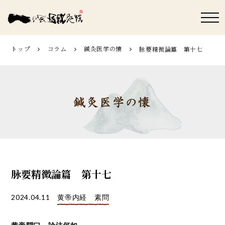
トップ
コラム
鍼灸医学の懐
脉要精微論篇 第十七
脉要精微論篇 第十七
2024.04.11
黄帝内経 素問