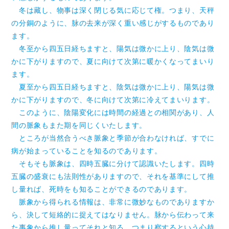
冬は藏し、物事は深く閉じる気に応じて権。つまり、天秤
の分銅のように、脉の去来が深く重い感じがするものであり
ます。
冬至から四五日経ちますと、陽気は微かに上り、陰気は微
かに下がりますので、夏に向けて次第に暖かくなってまいり
ます。
夏至から四五日経ちますと、陰気は微かに上り、陽気は微
かに下がりますので、冬に向けて次第に冷えてまいります。
このように、陰陽変化には時間の経過との相関があり、人
間の脈象もまた期を同じくいたします。
ところが当然合うべき脈象と季節が合わなければ、すでに
病が始まっていることを知るのであります。
そもそも脈象は、四時五臓に分けて認識いたします。四時
五臓の盛衰にも法則性がありますので、それを基準にして推
し量れば、死時をも知ることができるのであります。
脈象から得られる情報は、非常に微妙なものでありますか
ら、決して短絡的に捉えてはなりません。脉から伝わって来
た事象から推し量ってそれと知る、つまり察するという心持