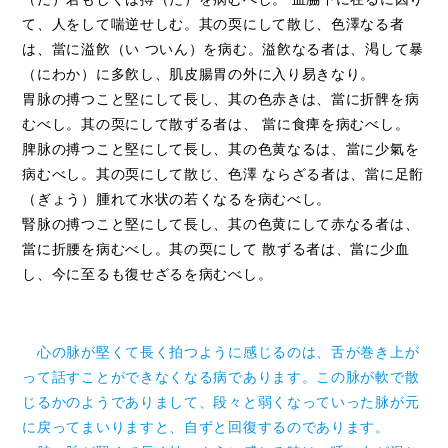
て、人をして喘逆せしむ。其の耎にして散じ、色澤なる者
は、當に溢飮（い ついん）を病む。溢飮なる者は、渇して暴
（にわか）に多飮し、肌皮腸胃の外に入り易きなり。
胃脉の搏つこと堅にして長し、其の色赤きは、當に折髀を病
むべし。其の耎にして散ずる者は、 當に食痺を病むべし。
脾脉の搏つこと堅にして長し、其の色黄なるは、當に少氣を
病むべし。其の耎にして散じ、色澤 ならざる者は、當に足䯒
（ぎょう）腫れて水状の若くなるを病むべし。
腎脉の搏つこと堅にして長し、其の色黄にして赤なる者は、
當に折腰を病むべし。其の耎にして 散ずる者は、當に少血
し、今に至るも復せざるを病むべし。
心の脉が堅くて長く拍つように感じるのは、舌が巻き上が
って話すことができなくなる病であります。この脉が軟で散
じるかのようでありまして、段々と弱くなっていった脉が元
に戻ってまいりますと、自ずと回復するのであります。