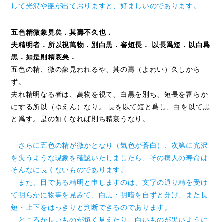
して光沢や艶が出ておりますと、好ましいのであります。
五色精微象見矣．其壽不久也．
夫精明者．所以視萬物．別白黒．審短長． 以長爲短．以白爲
黒．如是則精衰矣．
五色の精、微の象見われるや、其の壽（よわい）久しから
ず。
夫れ精明なる者は、萬物を視て、白黒を別ち、短長を審らか
にする所以（ゆえん）なり。 長を以て短と爲し、白を以て黒
と爲す。是の如くなれば則ち精衰うなり。
さらに五色の精が微かとなり（気色が蒼白）、次第に光沢
を失うような現象を確認いたしましたら、その病人の寿命は
そんなに長くないものであります。
また、目である精明と申しますのは、文字の通り精を受け
て明らかに物事を見みて、白黒・明暗を自ずと分け、また長
短・上下をはっきりと判断できるのであります。
ところが長いものが短く見えたり、白いものが黒いように