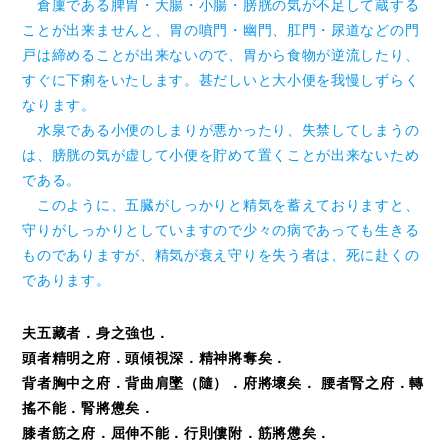
倉廩である脾胃・大腸・小腸・膀胱の気が不足して蔵する
ことが出来ませんと、胃の噴門・幽門、肛門・尿道などの門
戸は締めることが出来ないので、胃から食物が逆流したり、
すぐに下痢をいたします。甚だしいと大小便を我慢しずらく
なります。
水泉である小便のしまりが悪かったり、失禁してしまうの
は、膀胱の気が虚して小便を貯めて置くことが出来ないため
である。
このように、五臓がしっかりと精気を蓄えておりますと、
守りがしっかりとしていますので少々の病であっても生きる
ものでありますが、精気が衰え守りを失う者は、死に赴くの
であります。
夫五藏者．身之強也．
頭者精明之府．頭傾視深．精神將奪矣．
背者胸中之府．背曲肩墜（隨）．府將壞矣． 腰者腎之府．轉
搖不能．腎將憊矣．
膝者筋之府．屈伸不能．行則僂附．筋將憊矣．