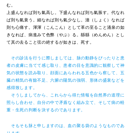
む。
上盛んなれば則ち氣高し。下盛んなれば則ち氣脹す。代なれ
ば則ち氣衰う。細なれば則ち氣少なし。濇（しょく）なれば
則ち心痛す。渾渾（こんこん）として革の至ること涌泉の如
きなれば、病進みて色弊（やぶ）る。緜緜（めんめん）とし
て其の去ること弦の絶するが如きは、死す。
その診法を行うに際しましては、脉の動静をぴったりと患
者の皮膚に当てて感じ取り、患者の目を意識的に観察して神
気の状態を読み取り、顔面にあらわれる五色から察して、五
臓の精気の有餘不足、六腑の陽気の強弱、形体の盛衰などを
感得致します。
そうしましてから、これらから得た情報を自然界の道理に
照らし合わせ、自分の中で矛盾なく組み立て、そして病の軽
重・生死の判断を決するのであります。
そもそも脉と申しますのは、血の聚る袋のようなものであ