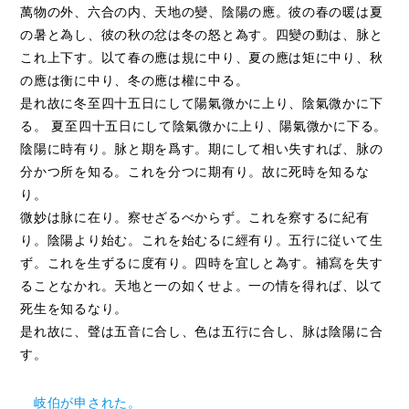
萬物の外、六合の内、天地の變、陰陽の應。彼の春の暖は夏
の暑と為し、彼の秋の忿は冬の怒と為す。四變の動は、脉と
これ上下す。以て春の應は規に中り、夏の應は矩に中り、秋
の應は衡に中り、冬の應は權に中る。
是れ故に冬至四十五日にして陽氣微かに上り、陰氣微かに下
る。 夏至四十五日にして陰氣微かに上り、陽氣微かに下る。
陰陽に時有り。脉と期を爲す。期にして相い失すれば、脉の
分かつ所を知る。これを分つに期有り。故に死時を知るな
り。
微妙は脉に在り。察せざるべからず。これを察するに紀有
り。陰陽より始む。これを始むるに經有り。五行に従いて生
ず。これを生ずるに度有り。四時を宜しと為す。補寫を失す
ることなかれ。天地と一の如くせよ。一の情を得れば、以て
死生を知るなり。
是れ故に、聲は五音に合し、色は五行に合し、脉は陰陽に合
す。
岐伯が申された。