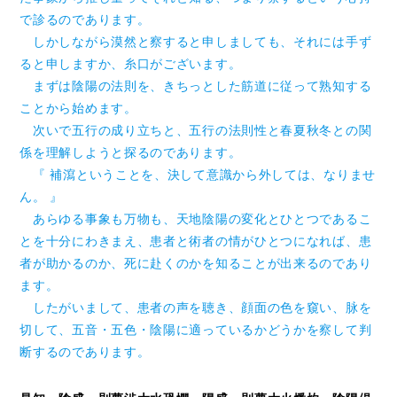
で診るのであります。
しかしながら漠然と察すると申しましても、それには手ず
ると申しますか、糸口がございます。
まずは陰陽の法則を、きちっとした筋道に従って熟知する
ことから始めます。
次いで五行の成り立ちと、五行の法則性と春夏秋冬との関
係を理解しようと探るのであります。
『 補瀉ということを、決して意識から外しては、なりませ
ん。 』
あらゆる事象も万物も、天地陰陽の変化とひとつであるこ
とを十分にわきまえ、患者と術者の情がひとつになれば、患
者が助かるのか、死に赴くのかを知ることが出来るのであり
ます。
したがいまして、患者の声を聴き、顔面の色を窺い、脉を
切して、五音・五色・陰陽に適っているかどうかを察して判
断するのであります。