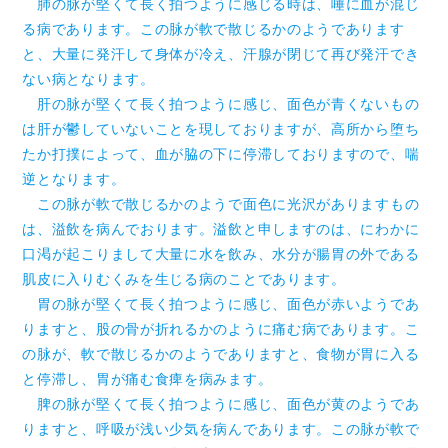
肺の脉が堅くて長く拍つように感じる時は、唾に血が混じ
る病であります。この脉が軟で散じるかのようであります
と、大量に発汗して身体が冷え、汗腺が閉じて再び発汗でき
ない病となります。
肝の脉が堅くて長く拍つように感じ、面色が青くないもの
は肝が鬱していないことを現しておりますが、高所から堕ち
たか打撲によって、血が脇の下に停滞しておりますので、喘
逆となります。
この脉が軟で散じるかのようで面色に光沢がありますもの
は、溢飲を病んでおります。溢飲と申しますのは、にわかに
口渇が起こりまして大量に水を飲み、水分が腸胃の外である
肌皮に入りむくみを生じる病のことであります。
胃の脉が堅くて長く拍つように感じ、面色が赤いようであ
りますと、股の骨が折れるかのように痛む病であります。こ
の脉が、軟で散じるかのようでありますと、食物が胃に入る
と停滞し、胃が痛む食痺を病みます。
脾の脉が堅くて長く拍つように感じ、面色が黄のようであ
りますと、呼吸が浅い少気を病んであります。この脉が軟で