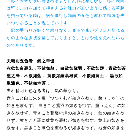
脉の去来が泉の湧き出るように乱れた感じがし、脉の表面
は堅く、力を加えて押さえると脉力が無いように感じる革脉
を拍っている時は、病が進行し顔面の五色も敗れて精気を失
いつつあることを現しています。
脉の手当りが細くて頼りなく、まるで糸がプツンと切れる
かのような脈状を呈しておりますと、もはや死を免れないも
のであります。
夫精明五色者．氣之華也．
赤欲如白裹朱．不欲如赭． 白欲如鵞羽．不欲如鹽．青欲如蒼
璧之澤．不欲如藍． 黄欲如羅裹雄黄．不欲如黄土． 黒欲如
重漆色．不欲如地蒼．
夫れ精明五色なる者は、氣の華なり。
赤きこと白に朱を裹（つつ）むが如きを欲す。赭（しゃ）の
如きを欲せず。 白きこと鵞羽の如きを欲す。鹽（えん）の如
きを欲せず。青きこと蒼璧の澤の如きを欲す。藍の如きを欲
せず。黄きこと羅に雄黄を裹むが如きを欲す。黄土の如きを
欲せず。黒きこと漆色を重ねるが如きを欲す。地蒼の如きを