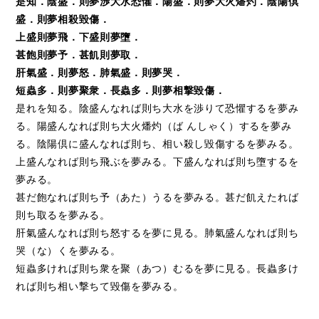
是知．陰盛．則夢渉大水恐懼．陽盛．則夢大火燔灼．陰陽倶
盛．則夢相殺毀傷．
上盛則夢飛．下盛則夢墮．
甚飽則夢予．甚飢則夢取．
肝氣盛．則夢怒．肺氣盛．則夢哭．
短蟲多．則夢聚衆．長蟲多．則夢相撃毀傷．
是れを知る。陰盛んなれば則ち大水を渉りて恐懼するを夢み
る。陽盛んなれば則ち大火燔灼（ば んしゃく）するを夢み
る。陰陽倶に盛んなれば則ち、相い殺し毀傷するを夢みる。
上盛んなれば則ち飛ぶを夢みる。下盛んなれば則ち墮するを
夢みる。
甚だ飽なれば則ち予（あた）うるを夢みる。甚だ飢えたれば
則ち取るを夢みる。
肝氣盛んなれば則ち怒するを夢に見る。肺氣盛んなれば則ち
哭（な）くを夢みる。
短蟲多ければ則ち衆を聚（あつ）むるを夢に見る。長蟲多け
れば則ち相い撃ちて毀傷を夢みる。