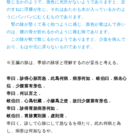
散じるかのようで、面色に光沢がないようでありますと、足
のすねに浮腫が生じ、それはあたかも水が入っているかのよ
うにパンパンにむくむものであります。
腎の脉が堅くて長く拍つように感じ、面色が黄ばんで赤い
のは、腰の骨が折れるかのように痛む病であります。
この脉が軟で散じるかのようでありますと、少血を病んで
おり、もはや元に戻らないものであります。
※五臓の脉は、季節の脉状と理解するのが妥当と考える。
帝曰．診得心脉而急．此爲何病．病形何如． 岐伯曰．病名心
疝．少腹當有形也．
帝曰．何以言之．
岐伯曰．心爲牡藏．小腸爲之使．故曰少腹當有形也．
帝曰．診得胃脉病形何如．
岐伯曰．胃脉實則脹．虚則泄．
帝曰く。診して心脉にして急なるを得たり。此れ何病と為
し、病形は何如なるや。