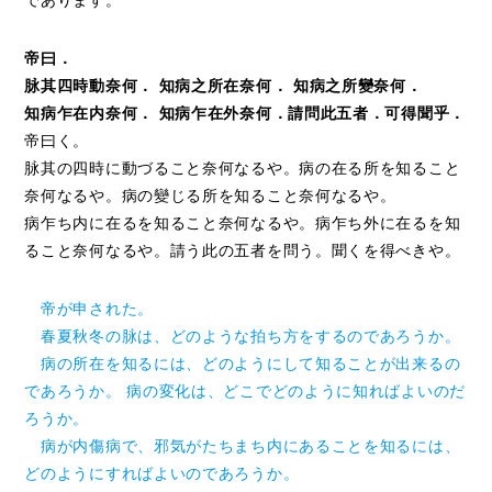
であります。
帝曰．
脉其四時動奈何． 知病之所在奈何． 知病之所變奈何．
知病乍在内奈何． 知病乍在外奈何．請問此五者．可得聞乎．
帝曰く。
脉其の四時に動づること奈何なるや。病の在る所を知ること
奈何なるや。病の變じる所を知ること奈何なるや。
病乍ち内に在るを知ること奈何なるや。病乍ち外に在るを知
ること奈何なるや。請う此の五者を問う。聞くを得べきや。
帝が申された。
春夏秋冬の脉は、どのような拍ち方をするのであろうか。
病の所在を知るには、どのようにして知ることが出来るの
であろうか。 病の変化は、どこでどのように知ればよいのだ
ろうか。
病が内傷病で、邪気がたちまち内にあることを知るには、
どのようにすればよいのであろうか。