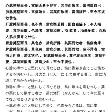
心脉搏堅而長．當病舌卷不能言．其耎而散者．當消環自已．
肺脉搏堅而長．當病唾血．其耎而散者．當病潅汗．至今不復
散發也．
肝脉搏堅而長．色不青．當病墜若搏．因血在脇下．令人喘
逆．其耎而散．色澤者．當病溢飮．溢 飮者．渇暴多飮．而易
入肌皮腸胃之外也．
胃脉搏堅而長．其色赤．當病折髀．其耎而散者．當病食痺．
脾脉搏堅而長．其色黄．當病少氣．其耎而散．色不澤者．當
病足䯒腫．若水状也． 腎脉搏堅而長．其色黄而赤者．當病折
腰．其耎而散者．當病少血．至今不復也．
心脉の搏つこと堅にして長なるは、當に舌卷き言うこと能わ
ざるを病むべし。其の耎（ぜん）に して散ずる者は、當に消
環して自から已ゆべし。
肺脉の搏つこと堅にして長なるは、當に唾血を病むべし。其
の耎にして散ずる者は、當に潅汗（かんかん）して今に至り
て復た散發せざるを病むべし。
肝脉の搏つこと堅にして長く、色青からざるは、當に墜
（だ）若もしくは搏（だ）を病むべし。 血脇下に在るに因り