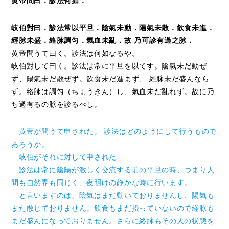
黄帝問曰．診法何如．
岐伯對曰．診法常以平旦．陰氣未動．陽氣未散．飮食未進．
經脉未盛．絡脉調匀．氣血未亂．故 乃可診有過之脉．
黄帝問うて曰く。診法は何如なるや。
岐伯對して曰く。診法は常に平旦を以てす。陰氣未だ動ぜ
ず、陽氣未だ散ぜず。飮食未だ進まず、 經脉未だ盛んなら
ず。絡脉は調匀（ちょうきん）し、氣血未だ亂れず。故に乃
ち過有るの脉を診るべし。
黄帝が問うて申された。 診法はどのようにして行うもので
あろうか。
岐伯がそれに対して申された
診法は常に陰陽が激しく交流する前の平旦の時、つまり人
間も自然界も同じく、夜明けの静かな時に行います。
と言いますのは、陰気はまだ動いておりませんし、陽気も
また散じておりません。飲食もまだ摂っていないので経脉も
まだ盛んになっておりません。さらに絡脉もその人の状態を