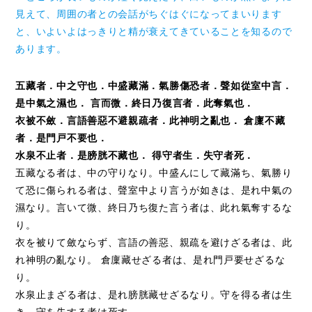
見えて、周囲の者との会話がちぐはぐになってまいります
と、いよいよはっきりと精が衰えてきていることを知るので
あります。
五藏者．中之守也．中盛藏滿．氣勝傷恐者．聲如從室中言．
是中氣之濕也． 言而微．終日乃復言者．此奪氣也．
衣被不斂．言語善惡不避親疏者．此神明之亂也． 倉廩不藏
者．是門戸不要也．
水泉不止者．是膀胱不藏也． 得守者生．失守者死．
五藏なる者は、中の守りなり。中盛んにして藏滿ち、氣勝り
て恐に傷られる者は、聲室中より言うが如きは、是れ中氣の
濕なり。言いて微、終日乃ち復た言う者は、此れ氣奪するな
り。
衣を被りて斂ならず、言語の善惡、親疏を避けざる者は、此
れ神明の亂なり。 倉廩藏せざる者は、是れ門戸要せざるな
り。
水泉止まざる者は、是れ膀胱藏せざるなり。守を得る者は生