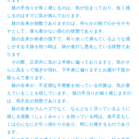
ります。
脉の手当りが長く感じるのは、気が治まっており、短く感
じるのはすでに気が病んでおります。
脉の去来が頻数でありますのは、何らかの熱で心がモヤモ
ヤとして、落ち着かない煩心の状態であります。
脉の去来が術者の指下で、有り余って満ちているような感
じがする大脉を拍つ時は、病が進行し悪化している状態であ
ります。
その際、正邪共に気が上半身に偏っておりますと、気がさ
らに高まって喘ぎが現れ、下半身に偏りますとお腹や下肢が
脹らんで参ります。
脉の去来が、不定期な不整脈を拍っている代脈は、気が衰
えていることを現しています。 脉の手当りが細く感じますの
は、気不足の状態であります。
脉の去来がスムーズでなく、なんとなく渋っているように
感じる濇脈（しょくみゃく）を拍っている時は、血不足もし
くは心になにか引っ掛かりがあり、時に心痛するものであり
ます。