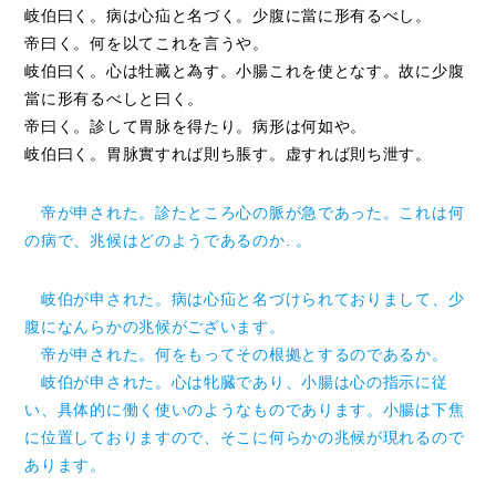
岐伯曰く。病は心疝と名づく。少腹に當に形有るべし。
帝曰く。何を以てこれを言うや。
岐伯曰く。心は牡藏と為す。小腸これを使となす。故に少腹
當に形有るべしと曰く。
帝曰く。診して胃脉を得たり。病形は何如や。
岐伯曰く。胃脉實すれば則ち脹す。虚すれば則ち泄す。
帝が申された。診たところ心の脈が急であった。これは何
の病で、兆候はどのようであるのか. 。
岐伯が申された。病は心疝と名づけられておりまして、少
腹になんらかの兆候がございます。
帝が申された。何をもってその根拠とするのであるか。
岐伯が申された。心は牝臓であり、小腸は心の指示に従
い、具体的に働く使いのようなものであります。小腸は下焦
に位置しておりますので、そこに何らかの兆候が現れるので
あります。