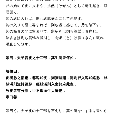
邪の始めて皮に入るや、泝然（そぜん）として毫毛起き、腠
理開く。
其の絡に入れば、則ち絡脉盛んにして色變ず。
其の入りて經に客すれば、則ち虚に感じて、乃ち陷下す。
其の筋骨の間に留まりて、寒多きは則ち筋攣し骨痛む。
熱多きは則ち筋弛み骨消し、肉爍（と）け䐃（きん）破れ、
毛直して敗す。
帝曰．夫子言皮之十二部．其生病皆何如．
岐伯曰．
皮者脉之部也．邪客於皮．則腠理開．開則邪入客於絡脉．絡
脉滿則注於經脉．經脉滿則入舍於府藏也．
故皮者有分部．※不癒而生大病也．
帝曰善．
帝曰く。夫子皮の十二部を言えり。其の病を生ずるは皆いか