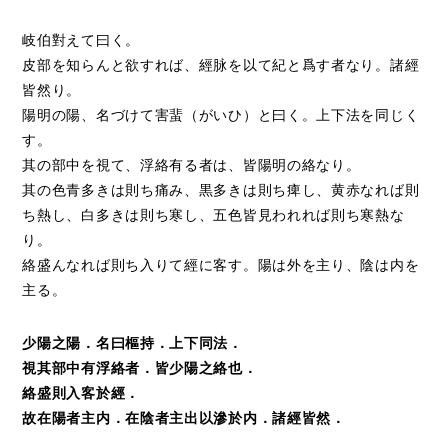
岐伯對えて曰く。
皮部を知らんと欲すれば、經脉を以て紀と爲す者なり。諸經
皆然り。
陽明の陽、名づけて害蜚（がいひ）と曰く。上下法を同じく
す。
其の部中を視て、浮絡有る者は、皆陽明の絡なり。
其の色青多きは則ち痛み、黒多きは則ち痺し、黄赤なれば則
ち熱し、白多きは則ち寒し、五色皆見われれば則ち寒熱な
り。
絡盛んなれば則ち入りて經に客す。陽は外を主り、陰は内を
主る。
少陽之陽．名曰樞持．上下同法．
視其部中有浮絡者．皆少陽之絡也．
絡盛則入客於經．
故在陽者主内．在陰者主出以滲於内．諸經皆然．