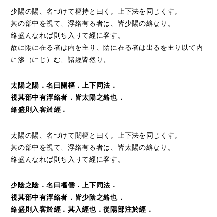
少陽の陽、名づけて樞持と曰く。上下法を同じくす。
其の部中を視て、浮絡有る者は、皆少陽の絡なり。
絡盛んなれば則ち入りて經に客す。
故に陽に在る者は内を主り、陰に在る者は出るを主り以て内
に滲（にじ）む。諸經皆然り。
太陽之陽．名曰關樞．上下同法．
視其部中有浮絡者．皆太陽之絡也．
絡盛則入客於經．
太陽の陽、名づけて關樞と曰く。上下法を同じくす。
其の部中を視て、浮絡有る者は、皆太陽の絡なり。
絡盛んなれば則ち入りて經に客す。
少陰之陰．名曰樞儒．上下同法．
視其部中有浮絡者．皆少陰之絡也．
絡盛則入客於經．其入經也．從陽部注於經．