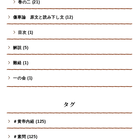
巻の二 (21)
傷寒論 原文と読み下し文 (12)
目次 (1)
解説 (5)
難経 (1)
一の会 (1)
タグ
＃黄帝内経 (125)
＃素問 (125)