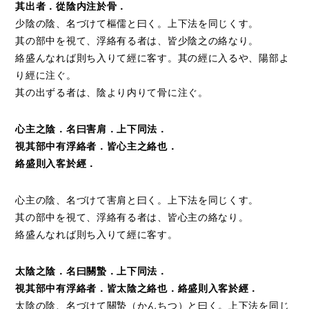
其出者．從陰内注於骨．
少陰の陰、名づけて樞儒と曰く。上下法を同じくす。
其の部中を視て、浮絡有る者は、皆少陰之の絡なり。
絡盛んなれば則ち入りて經に客す。其の經に入るや、陽部よ
り經に注ぐ。
其の出ずる者は、陰より内りて骨に注ぐ。
心主之陰．名曰害肩．上下同法．
視其部中有浮絡者．皆心主之絡也．
絡盛則入客於經．
心主の陰、名づけて害肩と曰く。上下法を同じくす。
其の部中を視て、浮絡有る者は、皆心主の絡なり。
絡盛んなれば則ち入りて經に客す。
太陰之陰．名曰關蟄．上下同法．
視其部中有浮絡者．皆太陰之絡也．絡盛則入客於經．
太陰の陰、名づけて關蟄（かんちつ）と曰く。上下法を同じ