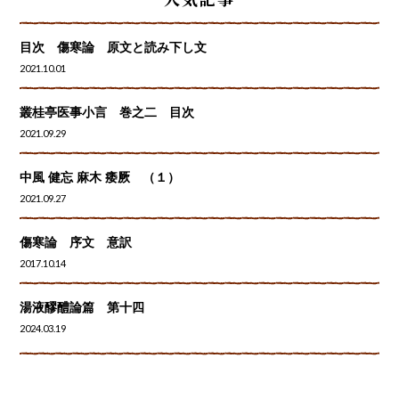
目次 傷寒論 原文と読み下し文
2021.10.01
叢桂亭医事小言 巻之二 目次
2021.09.29
中風 健忘 麻木 痿厥 （１）
2021.09.27
傷寒論 序文 意訳
2017.10.14
湯液醪醴論篇 第十四
2024.03.19