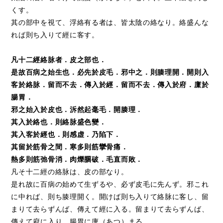
くす。
其の部中を視て、浮絡有る者は、皆太陰の絡なり。絡盛んな
れば則ち入りて經に客す。
凡十二經絡脉者．皮之部也．
是故百病之始生也．必先於皮毛．邪中之．則腠理開．開則入
客於絡脉．留而不去．傳入於經．留而不去．傳入於府．廩於
腸胃．
邪之始入於皮也．泝然起毫毛．開腠理．
其入於絡也．則絡脉盛色變．
其入客於經也．則感虚．乃陷下．
其留於筋骨之間．寒多則筋攣骨痛．
熱多則筋弛骨消．肉爍䐃破．毛直而敗．
凡そ十二經の絡脉は、皮の部なり。
是れ故に百病の始めて生ずるや、必ず皮毛に先んず。邪これ
に中れば、則ち腠理開く。開けば則ち入りて絡脉に客し、留
まりて去らずんば、傳えて經に入る。留まりて去らずんば、
傳えて府に入り、腸胃に廩（あつ）まる。