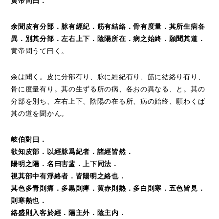
黄帝問曰．
余聞皮有分部．脉有經紀．筋有結絡．骨有度量．其所生病各
異．別其分部．左右上下．陰陽所在．病之始終．願聞其道．
黄帝問うて曰く。
余は聞く。皮に分部有り、脉に經紀有り、筋に結絡り有り、
骨に度量有り。其の生ずる所の病、各おの異なる、と。其の
分部を別ち、左右上下、陰陽の在る所、病の始終、願わくば
其の道を聞かん。
岐伯對曰．
欲知皮部．以經脉爲紀者．諸經皆然．
陽明之陽．名曰害蜚．上下同法．
視其部中有浮絡者．皆陽明之絡也．
其色多青則痛．多黒則痺．黄赤則熱．多白則寒．五色皆見．
則寒熱也．
絡盛則入客於經．陽主外．陰主内．