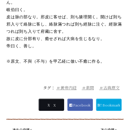
ん。
岐伯曰く。
皮は脉の部なり。邪皮に客せば、則ち腠理開く。開けば則ち
邪入りて絡脉に客し、絡脉滿つれば則ち經脉に注ぐ。經脉滿
つれば則ち入りて府藏に舍す。
故に皮に分部有り、癒せざれば大病を生じるなり。
帝曰く、善し。
※原文、不與（不与）を甲乙経に倣い不癒に作る。
タグ：
＃黄帝内経
＃素問
＃古典原文
𝕏
X
Facebook
Ｂ!
Bookmark
過去の投稿へ
次の投稿へ