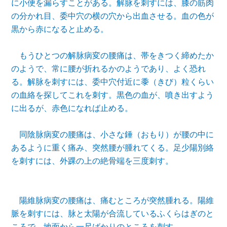
に小便を漏らすことがある。解脉を刺すには、膝の筋肉
の分かれ目、委中穴の横の穴から出血させる。血の色が
黒から赤になると止める。
もうひとつの解脉病変の腰痛は、帯をきつく締めたか
のようで、常に腰が折れるかのようであり、よく恐れ
る。解脉を刺すには、委中穴付近に黍（きび）粒くらい
の血絡を探してこれを刺す。黒色の血が、噴き出すよう
に出るが、赤色になれば止める。
同陰脉病変の腰痛は、小さな錘（おもり）が腰の中に
あるように重く痛み、突然腰が腫れてくる。足少陽別絡
を刺すには、外踝の上の絶骨端を三度刺す。
陽維脉病変の腰痛は、痛むところが突然腫れる。陽維
脈を刺すには、脉と太陽が合流しているふくらはぎのと
ころで、地面から一尺ばかりのところを刺す。