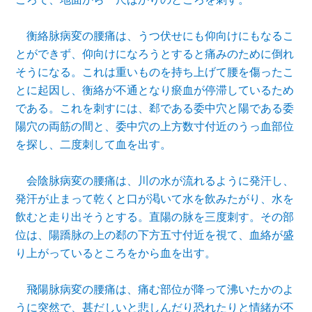
衡絡脉病変の腰痛は、うつ伏せにも仰向けにもなるこ
とができず、仰向けになろうとすると痛みのために倒れ
そうになる。これは重いものを持ち上げて腰を傷ったこ
とに起因し、衡絡が不通となり
瘀
血が停滞しているため
である。これを刺すには、
郄
である委中穴と陽である委
陽穴の両筋の間と、委中穴の上方数寸付近のうっ血部位
を探し、二度刺して血を出す。
会陰
脉病変の腰痛は、川の水が流れるように発汗し、
発汗が止まって乾くと口が渇いて水を飲みたがり、水を
飲むと走り出そうとする。直陽の脉を三度刺す。その部
位は、陽
蹻
脉の上の
郄
の下方五寸付近を視て、血絡が盛
り上がっているところをから血を出す。
飛陽脉病変の腰痛は、痛む部位が降って沸いたかのよ
うに突然で、甚だしいと悲しんだり恐れたりと情緒が不