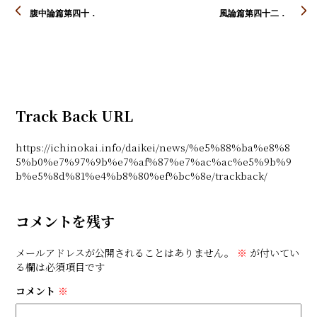
腹中論篇第四十．
風論篇第四十二．
Track Back URL
https://ichinokai.info/daikei/news/%e5%88%ba%e8%8
5%b0%e7%97%9b%e7%af%87%e7%ac%ac%e5%9b%9
b%e5%8d%81%e4%b8%80%ef%bc%8e/trackback/
コメントを残す
メールアドレスが公開されることはありません。
※
が付いてい
る欄は必須項目です
コメント
※