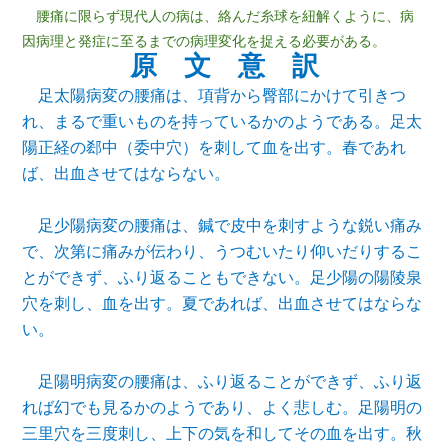
腰痛に限らず現代人の病は、絡んだ糸球を紐解くように、病
因病理と発症に至るまでの病理変化を捉える必要がある。
原 文 意 訳
足太陽病変の腰痛は、項背から臀部にかけて引きつ
れ、まるで重いものを持っているかのようである。足太
陽正経の
郄
中（委中穴）を刺して血を出す。春であれ
ば、出血させてはならない。
足少陽病変の腰痛は、鍼で皮中を刺すような鋭い痛み
で、次第に痛みが伝わり、うつむいたり仰いだりするこ
とができず、ふり返ることもできない。足少陽の陽陵泉
穴を刺し、血を出す。夏であれば、出血させてはならな
い。
足陽明病変の腰痛は、ふり返ることができず、ふり返
れば幻でも見るかのようであり、よく悲しむ。足陽明の
三里穴を三度刺し、上下の気を和してその血を出す。秋