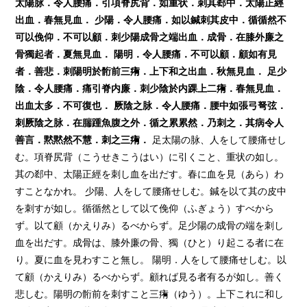
太陽脉．令人腰痛．引項脊尻背．如重状．刺其郄中．太陽正經
出血．春無見血．
少陽．令人腰痛．如以鍼刺其皮中．循循然不
可以俛仰．不可以顧．刺少陽成骨之端出血．成骨．在膝外廉之
骨獨起者．夏無見血．
陽明．令人腰痛．不可以顧．顧如有見
者．善悲．刺陽明於
䯒
前三
痏
．上下和之出血．秋無見血．
足少
陰．令人腰痛．痛引脊内廉．刺少陰於内踝上二
痏
．春無見血．
出血太多．不可復也．
厥陰之脉．令人腰痛．腰中如張弓弩弦．
刺厥陰之脉．在
腨
踵魚腹之外．循之累累然．乃刺之．其病令人
善言．黙黙然不慧．刺之三
痏
．
足太陽の脉、人をして腰痛せし
む。項脊尻背（こうせきこうはい）に引くこと、重状の如し。
其の郄中、太陽正經を刺し血を出だす。春に血を見（あら）わ
すことなかれ。 少陽、人をして腰痛せしむ。鍼を以て其の皮中
を刺すが如し。循循然として以て俛仰（ふぎょう）すべから
ず。以て顧（かえりみ）るべからず。足少陽の成骨の端を刺し
血を出だす。成骨は、膝外廉の骨、獨（ひと）り起こる者に在
り。夏に血を見わすこと無し。 陽明．人をして腰痛せしむ。以
て顧（かえりみ）るべからず。顧れば見る者有るが如し。善く
悲しむ。陽明の䯒前を刺すこと三痏（ゆう）。上下これに和し