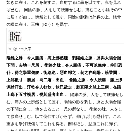
如きに在り。これを刺すに、血射するに黒を以てす。赤を見れ
ば已む。 同陰の脉、人をして腰痛せしむ。痛むこと小錘その中
に居くが如し。怫然として腫す。同陰の脉刺は外踝の上、絶骨
の端に在り。三痏（ゆう）を爲す。
※□は上の文字
陽維之脉．令人腰痛．痛上怫然腫．刺陽維之脉．脉與太陽合
腨
下間．去地一尺所．
衡絡之脉．令人腰痛．不可以俛仰．仰則恐
仆．得之擧重傷腰．衡絡絶．惡血歸之．刺之在
郄
陽．筋乗間．
上
郄
數寸．衡居．爲二
痏
．出血．
會陰之脉．令人腰痛．痛上
漯
漯
然汗出．汗乾令人欲飮．飮已欲走．刺直陽之脉上三
痏
．在
蹻
上
郄
下五寸横居．視其盛者出血．
陽維の脉、人をして腰痛せし
む。痛みの上怫然として腫す。陽維の脉を刺し、脉と太陽合腨
の下間に合し、地を去ること一尺の所なり。 衡絡の脉、人をし
て腰痛せしむ。以て俛仰すげからず。仰げば則ち恐仆す。これ
重きを擧げ腰傷りてこれを得る。衡絡絶し、惡血これに歸す。