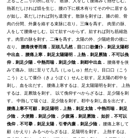
上ること二寸の所に在り。 散脉、人をして腰痛みて熱せしむ。
熱甚だしければ煩を生じ、腰の下に横木有りてその中に居する
が如し。甚だしければ則ち遺溲す。散脉を刺すは、膝の前、骨
肉の分間、外廉を絡する束脉に在り。三痏を爲す。 肉里の脉、
人をして腰痛せしむ。以て欬すべからず。欬すれば則ち筋縮急
す。肉里の脉を刺す。二痏を爲す。太陽の外、少陽絶骨の後に
在り。
腰痛侠脊而痛．至頭几几然．目
口口
欲僵仆．刺足太陽
郄
中出血．
腰痛上寒．刺足太陽陽明．上熱．刺足厥陰．不可以俛
仰．刺足少陽．中熱而喘．刺足少陰．刺
郄
中出血．
腰痛脊を侠
みて痛み、頭に至りて几几（しゅしゅ）然たり。目口口（こう
こう）として僵仆（きょうぼく）せんと欲す。足太陽の郄中を
刺し、血を出だす。 腰痛上寒するは、足太陽陽明を刺す。 上熱
するは、足厥陰を刺す。 以て俛仰すべからざるは、足少陽を刺
す。 中熱して喘ぐは、足少陰を刺す。郄中を刺し血を出だす。
腰痛上寒不可顧．刺足陽明．上熱．刺足太陰．中熱而喘．刺足
少陰．
大便難．刺足少陰．
少腹滿．刺足厥陰．
如折．不可以
俛仰．不可擧．刺足太陽．引脊内廉．刺足少陰．
腰痛上寒して
顧（かえり）みるべからざるは、足陽明を刺す。 上熱するは、