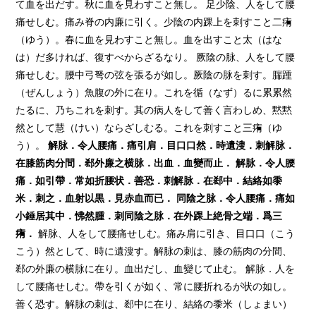
て血を出だす。秋に血を見わすこと無し。 足少陰、人をして腰
痛せしむ。痛み脊の内廉に引く。少陰の内踝上を刺すこと二痏
（ゆう）。春に血を見わすこと無し。血を出すこと太（はな
は）だ多ければ、復すべからざるなり。 厥陰の脉、人をして腰
痛せしむ。腰中弓弩の弦を張るが如し。厥陰の脉を刺す。腨踵
（ぜんしょう）魚腹の外に在り。これを循（なず）るに累累然
たるに、乃ちこれを刺す。其の病人をして善く言わしめ、黙黙
然として慧（けい）ならざしむる。これを刺すこと三痏（ゆ
う）。
解脉．令人腰痛．痛引肩．目口口
然．時遺溲．刺解脉．
在膝筋肉分間．
郄
外廉之横脉．出血．血變而止．
解脉．令人腰
痛．如引帶．常如折腰状．善恐．刺解脉．在
郄
中．結絡如黍
米．刺之．血射以黒．見赤血而已．
同陰之脉．令人腰痛．痛如
小錘居其中．怫然腫．刺同陰之脉．在外踝上絶骨之端．爲三
痏
．
解脉、人をして腰痛せしむ。痛み肩に引き、目口口（こう
こう）然として、時に遺溲す。解脉の刺は、膝の筋肉の分間、
郄の外廉の横脉に在り。血出だし、血變じて止む。 解脉．人を
して腰痛せしむ。帶を引くが如く、常に腰折れるが状の如し。
善く恐す。解脉の刺は、郄中に在り、結絡の黍米（しょまい）