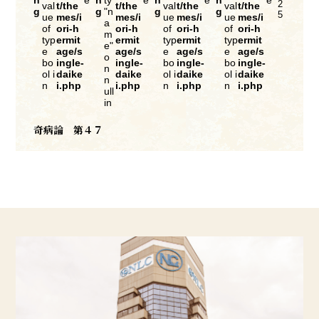
n
e
n
ty
e
n
e
n
e
2
val
t/the
t/the
val
t/the
val
t/the
g
g
"n
g
g
5
ue
mes/i
mes/i
ue
mes/i
ue
mes/i
a
of
ori-h
ori-h
of
ori-h
of
ori-h
m
typ
ermit
ermit
typ
ermit
typ
ermit
e"
e
age/s
age/s
e
age/s
e
age/s
o
bo
ingle-
ingle-
bo
ingle-
bo
ingle-
n
ol i
daike
daike
ol i
daike
ol i
daike
n
n
i.php
i.php
n
i.php
n
i.php
ull
in
奇病論 第４７