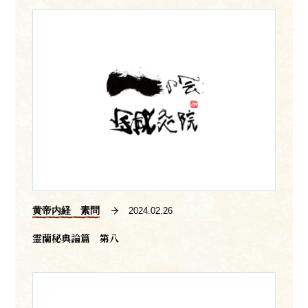
黄帝内経 素問
2024.02.26
霊蘭秘典論篇 第八