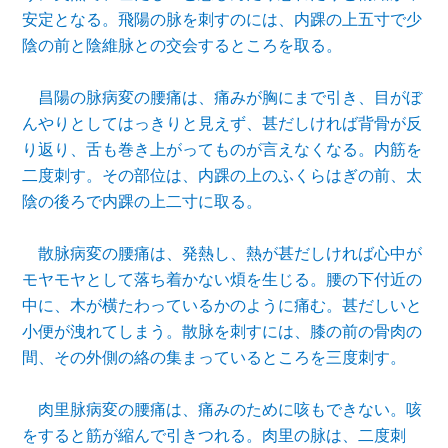
安定となる。飛陽の脉を刺すのには、内踝の上五寸で少
陰の前と陰維脉との交会するところを取る。
昌陽の脉病変の腰痛は、痛みが胸にまで引き、目がぼ
んやりとしてはっきりと見えず、甚だしければ背骨が反
り返り、舌も巻き上がってものが言えなくなる。内筋を
二度刺す。その部位は、内踝の上のふくらはぎの前、太
陰の後ろで内踝の上二寸に取る。
散脉病変の腰痛は、発熱し、熱が甚だしければ心中が
モヤモヤとして落ち着かない
煩を生じる。腰の下付近の
中に、木が横たわっているかのように痛む。甚だしいと
小便が洩れてしまう。散脉を刺すには、膝の前の骨肉の
間、その外側の絡の集まっているところを三度刺す。
肉里
脉病変の腰痛は、痛みのために咳もできない。咳
をすると筋が縮んで引きつれる。肉里の脉は、二度刺