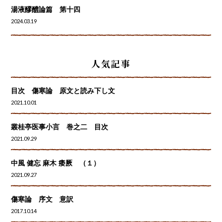
湯液醪醴論篇 第十四
2024.03.19
人気記事
目次 傷寒論 原文と読み下し文
2021.10.01
叢桂亭医事小言 巻之二 目次
2021.09.29
中風 健忘 麻木 痿厥 （１）
2021.09.27
傷寒論 序文 意訳
2017.10.14