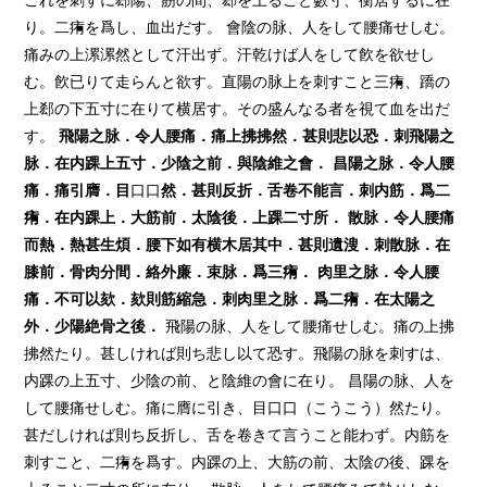
これを刺すに郄陽、筋の間、郄を上ること數寸、衡居するに在
り。二痏を爲し、血出だす。 會陰の脉、人をして腰痛せしむ。
痛みの上漯漯然として汗出ず。汗乾けば人をして飮を欲せし
む。飮已りて走らんと欲す。直陽の脉上を刺すこと三痏、蹻の
上郄の下五寸に在りて横居す。その盛んなる者を視て血を出だ
す。
飛陽之脉．令人腰痛．痛上拂拂然．甚則悲以恐．刺飛陽之
脉．在内踝上五寸．少陰之前．與陰維之會．
昌陽之脉．令人腰
痛．痛引膺．目
口口
然．甚則反折．舌卷不能言．刺内筋．爲二
痏
．在内踝上．大筋前．太陰後．上踝二寸所．
散脉．令人腰痛
而熱．熱甚生煩．腰下如有横木居其中．甚則遺溲．刺散脉．在
膝前．骨肉分間．絡外廉．束脉．爲三
痏
．
肉里之脉．令人腰
痛．不可以
欬
．
欬
則筋縮急．刺肉里之脉．爲二
痏
．在太陽之
外．少陽絶骨之後．
飛陽の脉、人をして腰痛せしむ。痛の上拂
拂然たり。甚しければ則ち悲し以て恐す。飛陽の脉を刺すは、
内踝の上五寸、少陰の前、と陰維の會に在り。 昌陽の脉、人を
して腰痛せしむ。痛に膺に引き、目口口（こうこう）然たり。
甚だしければ則ち反折し、舌を卷きて言うこと能わず。内筋を
刺すこと、二痏を爲す。内踝の上、大筋の前、太陰の後、踝を