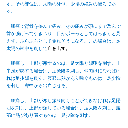
す。その部位は、太陽の外側、少陽の絶骨の後ろであ
る。
腰痛で背骨を挟んで痛み、その痛みが頭にまで及んで
首が強ばって引きつり、目がボーっとしてはっきりと見
えず、ふらふらとして倒れそうになる。この場合は、足
太陽の
郄
中を刺して
血を出す。
腰痛し、上部が寒するのは、足太陽と陽明を刺す。上
半身が熱する場合は、足厥陰を刺し、仰向けになればけ
れば足少陽を刺す。腹部に熱があり喘ぐものは、足少陰
を刺し、
郄
中
から出血させる。
腰痛し、上部が寒し振り向くことができなければ足陽
明を刺し、上部が熱している場合は、足太陰を刺し、腹
部に熱があり喘ぐものは、足少陰を刺す。