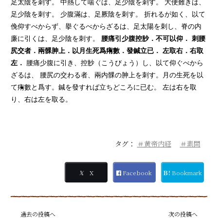
足太陰を刺す。 中熱して喘ぐは、足少陰を刺す。 大便難きは、
足少陰を刺す。 少腹滿は、足厥陰を刺す。 折れるが如く、以て
俛仰すべからず、擧ぐるべからざるは、足太陽を刺し、脊の内
廉に引くは、足少陰を刺す。
腰痛引少腹控
䏚
．不可以仰．
刺腰
尻交者．兩
髁
胂
上．以月生死爲
痏
數．發鍼立已．
左取右．右取
左．
腰痛少腹に引き、控䏚（こうびょう）し、以て仰ぐべから
ざるは、 腰尻の交わる者、兩内髁の胂上を刺す。月の生死を以
て痏數と爲す。鍼を發すれば立ちどころに已む。 左は右を取
り、右は左を取る。
タグ：
＃黄帝内経
＃素問
𝕏
X
Facebook
Ｂ!
Bookmark
過去の投稿へ
次の投稿へ