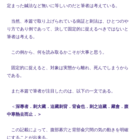
定まった鍼法など無いに等しいのだと筆者は考えている。
当然、本篇で取り上げられている病証と刺法は、ひとつのや
り方であり例であって、決して固定的に捉えるべきではないと
筆者は考える。
この例から、何を読み取るかこそが大事と思う。
固定的に捉えると、対象は実態から離れ、死んでしまうから
である。
また本篇で筆者が注目したのは、以下の一文である。
＜
深專者．刺大藏．迫藏刺背．背兪也．
刺之迫藏．藏會．腹
中寒熱去而止．＞
この記載によって、腹部募穴と背部兪穴間の気の動きを明確
にすることが出来る。