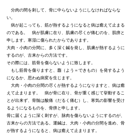
分肉の間を刺して、骨に中らないようにしなければならな
い。
病が起こっても、筋が熱するようになると病は癒えて止まる
のである。 病が肌膚に在り、肌膚の尽くが痛むのを、肌痹と
申します。寒湿に傷られたからであります。
大肉・小肉の分間に、多く深く鍼を発し、肌膚が熱するように
するのが、古来からの方法です。
その際には、筋骨を傷らないように致します。
もし筋骨を傷りますと、廱（よう＝できもの）を発するよう
になるか、思わぬ病変を生じます。
大肉・小肉の分間の尽くが熱するようになりますと、病は癒
えて止まります。 病が骨に在り、骨が重く感じて挙動するこ
とが出来ず、骨髄は酸痛（だるく痛む）し、寒気の影響を受け
るようになるものを、骨痹と申します。
骨に届くように深く刺すが、脉肉を傷らないようにするのが、
古来からの方法である。運鍼は、大肉・小肉の分間を進め、骨
が熱するようになると、病は癒えて止まります。