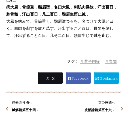
已む。
病大風．骨節重．鬚眉墮．名曰大風．刺肌肉爲故．汗出百日．
刺骨髓．汗出百日．凡二百日．鬚眉生而止鍼．
大風を病みて、骨節重く、鬚眉墮つるを、名づけて大風と曰
く。肌肉を刺すを故と爲す。汗出ずること百日、骨髓を刺し
て、汗出ずること百日、凡そ二百日、鬚眉生じて鍼を止む。
タグ：
＃黄帝内経
＃素問
𝕏
X
Facebook
Ｂ!
Bookmark
過去の投稿へ
次の投稿へ
鍼解篇第五十四．
皮部論篇第五十六．