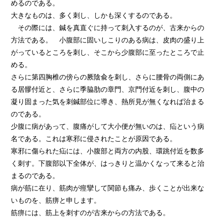
めるのである。
大きなものは、多く刺し、しかも深くするのである。
その際には、鍼を真直ぐに持って刺入するのが、古来からの
方法である。 小腹部に固いしこりのある病は、皮肉の盛り上
がっているところを刺し、そこから少腹部に至ったところで止
める。
さらに第四胸椎の傍らの厥陰兪を刺し、さらに腰骨の両側にあ
る居髎付近と、さらに季脇肋の章門、京門付近を刺し、腹中の
凝り固まった気を刺鍼部位に導き、熱所見が無くなれば治まる
のである。
少腹に病があって、腹痛がして大小便が無いのは、疝という病
名である。これは寒邪に侵されたことが原因である。
寒邪に傷られた疝には、小腹部と両方の内股、環跳付近を数多
く刺す。下腹部以下全体が、はっきりと温かくなって来ると治
まるのである。
病が筋に在り、筋肉が痙攣して関節も痛み、歩くことが出来な
いものを、筋痹と申します。
筋痹には、筋上を刺すのが古来からの方法である。