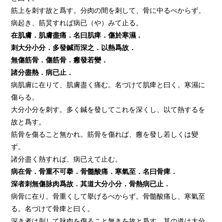
筋上を刺す故と爲す。分肉の間を刺して、骨に中るべからず。
病起き、筋炅すれば病已（や）みて止る。
在肌膚．肌膚盡痛．名曰肌痺．傷於寒濕．
刺大分小分．多發鍼而深之．以熱爲故．
無傷筋骨．傷筋骨．癰發若變．
諸分盡熱．病已止．
病肌膚に在りて、肌膚盡く痛む。名づけて肌痺と曰く。寒濕に
傷らる。
大分小分を刺す。多く鍼を發してこれを深くし、以て熱するを
故と爲す。
筋骨を傷ること無かれ。筋骨を傷れば、癰を發し若しくは變
ず。
諸分盡く熱すれば、病已えて止む。
病在骨．骨重不可擧．骨髓酸痛．寒氣至．名曰骨痺．
深者刺無傷脉肉爲故．其道大分小分．骨熱病已止．
病骨に在り。骨重くして擧げるべからず。骨髓酸痛し、寒氣至
る。名づけて骨痺と曰く。
深き者は刺して脉肉を傷ること無きを故と爲す。其の道は大分