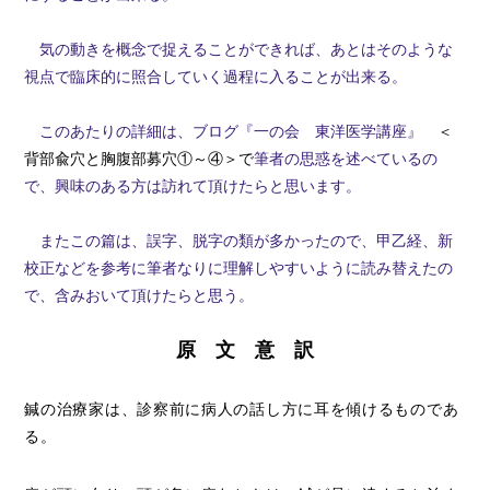
気の動きを概念で捉えることができれば、あとはそのような
視点で臨床的に照合していく過程に入ることが出来る。
このあたりの詳細は、ブログ『一の会 東洋医学講座』
＜
背部兪穴と胸腹部募穴①～④＞で
筆者の思惑を述べているの
で、興味のある方は訪れて頂けたらと思います。
またこの篇は、誤字、脱字の類が多かったので、甲乙経、新
校正などを参考に筆者なりに理解しやすいように読み替えたの
で、含みおいて頂けたらと思う。
原 文 意 訳
鍼の治療家は、診察前に病人の話し方に耳を傾けるものであ
る。