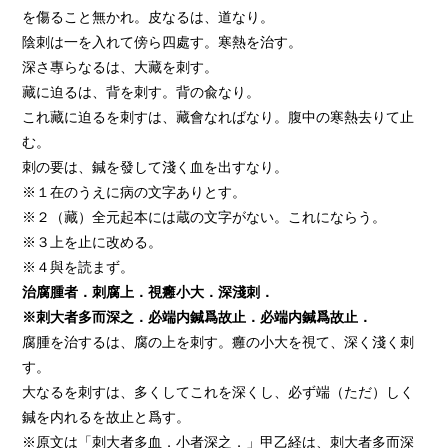
を傷ること無かれ。皮なるは、道なり。
陰刺は一を入れて傍ら四處す。寒熱を治す。
深さ專らなるは、大藏を刺す。
藏に迫るは、背を刺す。背の兪なり。
これ藏に迫るを刺すは、藏會なればなり。腹中の寒熱去りて止
む。
刺の要は、鍼を發して淺く血を出すなり。
※１在のうえに病の文字ありとす。
※２（藏）全元起本には蔵の文字がない。これにならう。
※３上を止に改める。
※４與を読まず。
治腐腫者．刺腐上．視癰小大．深淺刺．
※刺大者多而深之．必端内鍼爲故止．必端内鍼爲故止．
腐腫を治するは、腐の上を刺す。癰の小大を視て、深く淺く刺
す。
大なるを刺すは、多くしてこれを深くし、必ず端（ただ）しく
鍼を内れるを故止と爲す。
※原文は「刺大者多血．小者深之．」甲乙経は、刺大者多而深