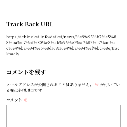
Track Back URL
https://ichinokai.info/daikei/news/%e9%95%b7%e5%8
8%ba%e7%af%80%e8%ab%96%e7%af%87%e7%ac%a
c%e4%ba%94%e5%8d%81%e4%ba%94%ef%bc%8e/trac
kback/
コメントを残す
メールアドレスが公開されることはありません。
※
が付いてい
る欄は必須項目です
コメント
※