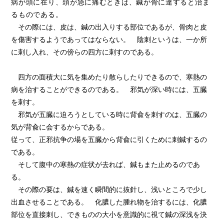
病が頭に在り、頭が急に痛むときは、鍼が骨に達すると治ま
るものである。
その際には、皮は、鍼の出入りする部位であるが、骨肉と皮
を傷害するようであってはならない。 陰刺というは、一か所
に刺し入れ、その傍らの四方に刺すのである。
四方の面積大に気を集めたり散らしたりできるので、寒熱の
病を治することができるのである。 邪気が深い時には、五臓
を刺す。
邪気が五臓に迫ろうとしている時に背兪を刺すのは、五臓の
気が背兪に会するからである。
従って、正邪抗争の場を五臓から背兪に引くために刺鍼するの
である。
そして腹中の寒熱の症状が去れば、鍼もまた止めるのであ
る。
その際の要は、鍼を速く瞬間的に抜針し、浅いところで少し
出血させることである。 化膿した腫れ物を治するには、化膿
部位を直接刺し、できものの大小を意識的に視て鍼の深浅を決