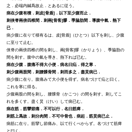
之．必端内鍼爲故止．とあるに従う。
病在少腹有積．刺皮[骨盾]．以下至少腹而止．
刺侠脊兩傍四椎間．刺兩[骨客]髎．季脇肋間．導腹中氣．熱下
已．
病少腹に在りて積有るは、皮[骨盾]（ひとつ）以下を刺し、少腹
に至りて止む。
侠脊の兩傍四椎の間を刺し、兩[骨客]髎（かりょう）、季脇肋の
間を刺す。腹中の氣を導き、熱下れば已む。
病在少腹．腹痛不得大小便．病名曰疝．得之寒．
刺少腹兩股間．刺腰髁骨間．刺而多之．盡炅病已．
病少腹に在り。腹痛みて大小便を得ず。病名づけて疝と曰く。
これを寒に得る。
少腹兩股の間を刺し、腰髁骨（かこつ）の間を刺す。刺してこ
れを多くす。盡く炅（けい）して病已む。
病在筋．筋攣節痛．不可以行．名曰筋痺．
刺筋上爲故．刺分肉間．不可中骨也．病起．筋炅病已止．
病筋に在り。筋攣し節痛み、以て行くべからず。名づけて筋痺
と曰く。