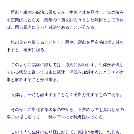
巨刺と繆刺の鍼法は異なるが、生体全体を見渡し、気の偏在
を空間的にとらえ、陰陽の平衡を計ろうとした鍼術としてみれ
ば、同じ視点に立った鍼法であることが分かる。
気の偏在を捉えること無く、巨刺、繆刺を固定的に捉え鍼を
下すと、確実に誤る。
このように臨床に際しては、原則に囚われず、生体が表現し
ている状態に従って自由に遅速、深浅を加減することこそが大
事と解釈することが出来る。
人体は、一時も静止することなく千変万化するものである。
その様々に変化する現象の中から、不変のものを見出しその
場その場に応じて、一鍼を下すのが鍼灸医学である。
このような生体の在り様に対して、原則は参考にすれども、