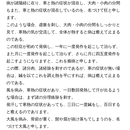
病が諸陽経に在り、寒と熱の症状が混在し、大肉・小肉の分間
もまた、寒と熱の症状が混在しているのを、名づけて狂と申し
ます。
このような場合、虚脈を刺し、大肉・小肉の分間をしっかりと
見て、寒熱の気が交流して、全体が熱すると病は癒えて止まる
のである。
この狂症が初めて発病し、一年に一度発作を起こして治らず、
また月に一度発作を起こして治らず、さらに月に四五度発作を
起こすようになりますと、これを癲病と申します。
この際、諸分肉、諸経脉を刺すのであるが、寒の症状が無い場
合は、鍼を以てこれを調え熱を平にすれば、病は癒えて止まる
のである。
風を病み、寒熱の症状があり、一日数回発熱して汗が出るよう
な場合は、まず諸の分理絡脉を刺す。
発汗して寒熱の症状があっても、三日に一度鍼をし、百日する
と癒えるのであります。
大風を病み、骨節が重く、髭や眉が抜け落ちてしまうのを、名
づけて大風と申します。