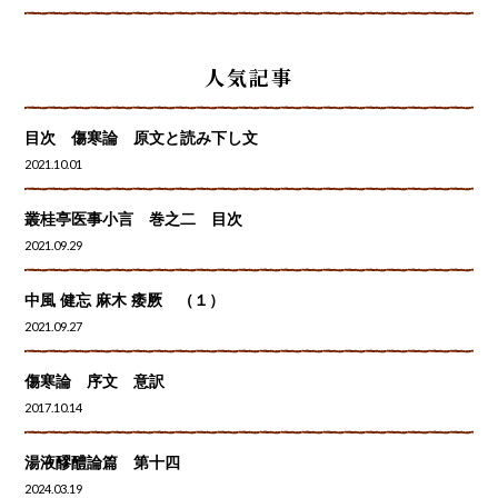
人気記事
目次 傷寒論 原文と読み下し文
2021.10.01
叢桂亭医事小言 巻之二 目次
2021.09.29
中風 健忘 麻木 痿厥 （１）
2021.09.27
傷寒論 序文 意訳
2017.10.14
湯液醪醴論篇 第十四
2024.03.19