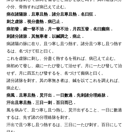
小分、骨熱すれば病已えて止む。
病在諸陽脉．且寒且熱．諸分且寒且熱．名曰狂．
刺之虚脉．視分盡熱．病已止．
病初發．歳一發不治．月一發不治．月四五發．名曰癲病．
刺諸分諸脉．其無寒者．以鍼調之．病止．
病諸陽の脉に在り。且つ寒し且つ熱す。諸分且つ寒し且つ熱す
るは、名づけて狂と曰く。
これを虚脉に刺し、分盡く熱するを視れば、病已えて止む。
病初めて發し、歳に一たび發して治せず。月に一たび發して治
せず。月に四五たび發するを、名づけて癲病と曰く。
諸分諸脉を刺す。其の寒無き者は、鍼を以てこれを調えれば、
病止む。
病風．且寒且熱．炅汗出．一日數過．先刺諸分理絡脉．
汗出且寒且熱．三日一刺．百日而已．
風を病みて、且つ寒し且つ熱し、炅汗出ずること、一日に數過
するは、先ず諸の分理絡脉を刺す。
汗出で且つ寒し且つ熱するは、三日に一たび刺す。百日にして