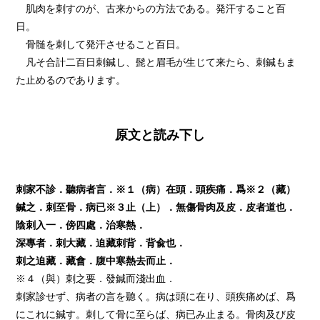
肌肉を刺すのが、古来からの方法である。発汗すること百
日。
骨髄を刺して発汗させること百日。
凡そ合計二百日刺鍼し、髭と眉毛が生じて来たら、刺鍼もま
た止めるのであります。
原文と読み下し
刺家不診．聽病者言．※１（病）在頭．頭疾痛．爲※２（藏）
鍼之．刺至骨．病已※３止（上）．無傷骨肉及皮．皮者道也．
陰刺入一．傍四處．治寒熱．
深專者．刺大藏．迫藏刺背．背兪也．
刺之迫藏．藏會．腹中寒熱去而止．
※４（與）刺之要．發鍼而淺出血．
刺家診せず、病者の言を聽く。病は頭に在り、頭疾痛めば、爲
にこれに鍼す。刺して骨に至らば、病已み止まる。骨肉及び皮