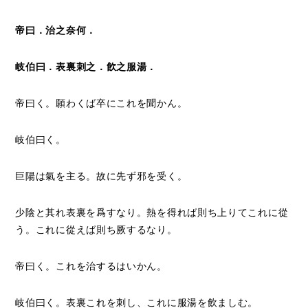
帝曰．治之奈何．
岐伯曰．表裏刺之．飮之服湯．
帝曰く。願わくば卒にこれを聞かん。
岐伯曰く。
巨陽は氣を主る。故に先ず邪を受く。
少陰と其れ表裏を爲すなり。熱を得れば則ち上りてこれに從
う。これに從えば則ち厥するなり。
帝曰く。これを治するはいかん。
岐伯曰く。表裏これを刺し、これに服湯を飲ましむ。