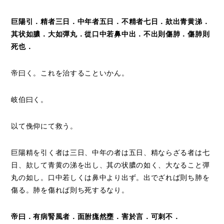
巨陽引．精者三日．中年者五日．不精者七日．
欬
出青黄涕．
其状如膿．大如彈丸．從口中若鼻中出．不出則傷肺．傷肺則
死也．
帝曰く。これを治することいかん。
岐伯曰く。
以て俛仰にて救う。
巨陽精を引く者は三日、中年の者は五日、精ならざる者は七
日、欬して青黄の涕を出し、其の状膿の如く、大なること彈
丸の如し。口中若しくは鼻中より出ず。出でざれば則ち肺を
傷る。肺を傷れば則ち死するなり。
帝曰．有病腎風者．面
胕痝
然壅．害於言．可刺不．