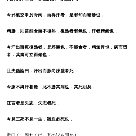
今邪氣交爭於骨肉．而得汗者．是邪却而精勝也．
精勝．則當能食而不復熱．復熱者邪氣也．汗者精氣也．
今汗出而輒復熱者．是邪勝也．不能食者．精無俾也．病而留
者．其壽可立而傾也．
且夫熱論曰．汗出而脉尚躁盛者死．
今脉不與汗相應．此不勝其病也．其死明矣．
狂言者是失志．失志者死．
今見三死不見一生．雖愈必死也．
帝曰く。願わくば、其の説を聞かん。