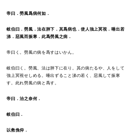
帝曰．勞風爲病何如．
岐伯曰．勞風．法在肺下．其爲病也．使人強上冥視．唾出若
涕．惡風而振寒．此爲勞風之病．
帝曰く。勞風の病を爲すはいかん。
岐伯曰く。勞風、法は肺下に在り。其の病たるや、人をして
強上冥視せしめる。唾出ずること涕の若く、惡風して振寒
す。此れ勞風の病と爲す。
帝曰．治之奈何．
岐伯曰．
以救俛仰．