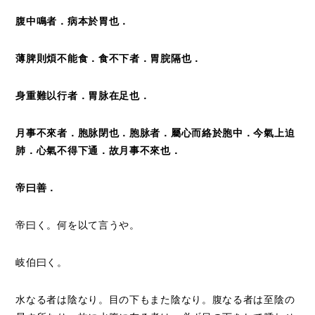
腹中鳴者．病本於胃也．
薄脾則煩不能食．食不下者．胃
脘
隔也．
身重難以行者．胃脉在足也．
月事不來者．胞脉閉也．胞脉者．屬心而絡於胞中．今氣上迫
肺．心氣不得下通．故月事不來也．
帝曰善．
帝曰く。何を以て言うや。
岐伯曰く。
水なる者は陰なり。目の下もまた陰なり。腹なる者は至陰の