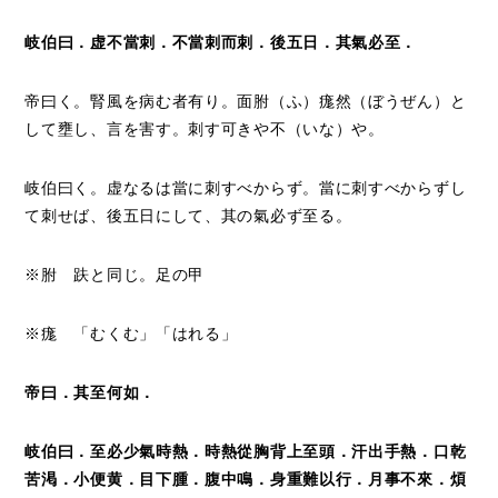
岐伯曰．虚不當刺．不當刺而刺．後五日．其氣必至．
帝曰く。腎風を病む者有り。面胕（ふ）痝然（ぼうぜん）と
して壅し、言を害す。刺す可きや不（いな）や。
岐伯曰く。虚なるは當に刺すべからず。當に刺すべからずし
て刺せば、後五日にして、其の氣必ず至る。
※胕 趺と同じ。足の甲
※痝 「むくむ」「はれる」
帝曰．其至何如．
岐伯曰．至必少氣時熱．時熱從胸背上至頭．汗出手熱．口乾
苦渇．小便黄．目下腫．腹中鳴．身重難以行．月事不來．煩