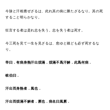
今脉と汗相應ぜざるは、此れ其の病に勝たざるなり。其の死
すること明らかなり。
狂言する者は是れ志を失う。志を失う者は死す。
今三死を見て一生を見ざるは、愈ゆと雖ども必ず死するな
り。
帝曰．有病身熱汗出煩滿．煩滿不爲汗解．此爲何病．
岐伯曰．
汗出而身熱者．風也．
汗出而煩滿不解者．厥也．病名曰風厥．