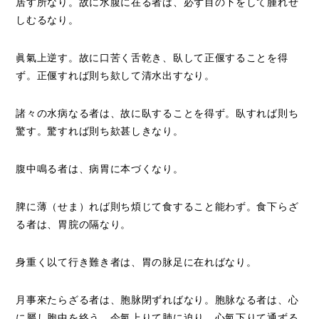
居す所なり。故に水腹に在る者は、必ず目の下をして腫れせ
しむるなり。
眞氣上逆す。故に口苦く舌乾き、臥して正偃することを得
ず。正偃すれば則ち欬して清水出すなり。
諸々の水病なる者は、故に臥することを得ず。臥すれば則ち
驚す。驚すれば則ち欬甚しきなり。
腹中鳴る者は、病胃に本づくなり。
脾に薄（せま）れば則ち煩じて食すること能わず。食下らざ
る者は、胃脘の隔なり。
身重く以て行き難き者は、胃の脉足に在ればなり。
月事來たらざる者は、胞脉閉ずればなり。胞脉なる者は、心
に屬し胞中を絡う。今氣上りて肺に迫り、心氣下りて通ずる