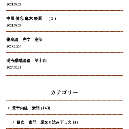
2021.09.29
中風 健忘 麻木 痿厥 （１）
2021.09.27
傷寒論 序文 意訳
2017.10.14
湯液醪醴論篇 第十四
2024.03.19
カテゴリー
黄帝内経 素問 (143)
目次 素問 原文と読み下し文 (1)