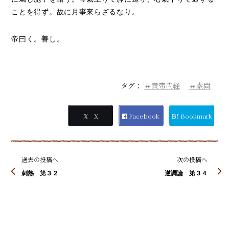
ことを得ず。故に月事來らざるなり。
帝曰く。善し。
タグ：
＃黄帝内経
＃素問
𝕏
X
Facebook
Ｂ!
Bookmark
過去の投稿へ
次の投稿へ
刺熱 第３２
逆調論 第３４