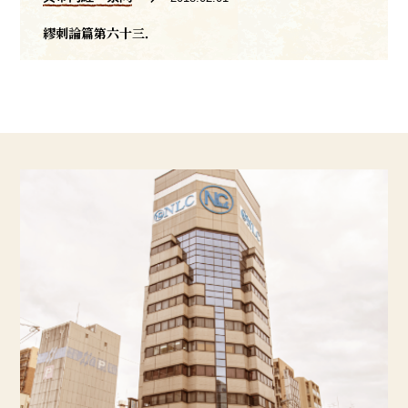
繆刺論篇第六十三．