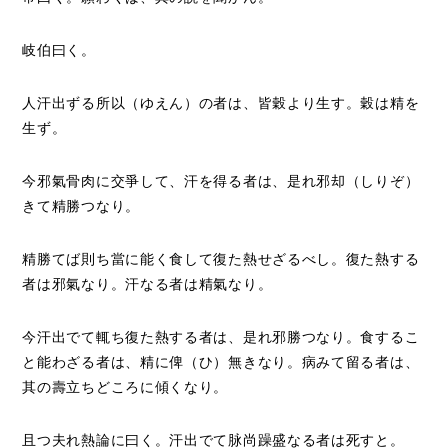
岐伯曰く。
人汗出ずる所以（ゆえん）の者は、皆穀より生す。穀は精を
生ず。
今邪氣骨肉に交爭して、汗を得る者は、是れ邪却（しりぞ）
きて精勝つなり。
精勝てば則ち當に能く食して復た熱せざるべし。復た熱する
者は邪氣なり。汗なる者は精氣なり。
今汗出でて輒ち復た熱する者は、是れ邪勝つなり。食するこ
と能わざる者は、精に俾（ひ）無きなり。病みて留る者は、
其の壽立ちどころに傾くなり。
且つ夫れ熱論に曰く。汗出でて脉尚躁盛なる者は死すと。