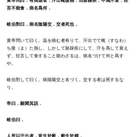
黄帝問曰．有病温者．汗出輒復熱．而脉躁疾．不爲汗衰．狂
言不能食．病名爲何．
岐伯對曰．病名陰陽交．交者死也．
黄帝問いて曰く。温を病む者有りて、汗出でて輒（すなわ）
ち復（ま）た熱し、しかして脉躁疾にして、汗を爲して衰え
ず、狂言して食すること能わざるは、病名づけて何と爲す
や。
岐伯對して曰く。病陰陽交と名づく。交する者は死するな
り。
帝曰．願聞其説．
岐伯曰．
人所以汗出者．皆生於穀．穀生於精．