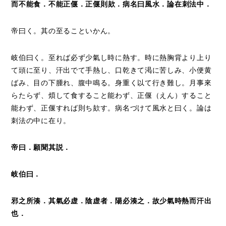
而不能食．不能正偃．正偃則
欬
．病名曰風水．論在刺法中．
帝曰く。其の至ることいかん。
岐伯曰く。至れば必ず少氣し時に熱す。時に熱胸背より上り
て頭に至り、汗出でて手熱し、口乾きて渇に苦しみ、小便黄
ばみ、目の下腫れ、腹中鳴る。身重く以て行き難し。月事來
らたらず、煩して食すること能わず、正偃（えん）すること
能わず、正偃すれば則ち欬す。病名づけて風水と曰く。論は
刺法の中に在り。
帝曰．願聞其説．
岐伯曰．
邪之所湊．其氣必虚．陰虚者．陽必湊之．故少氣時熱而汗出
也．