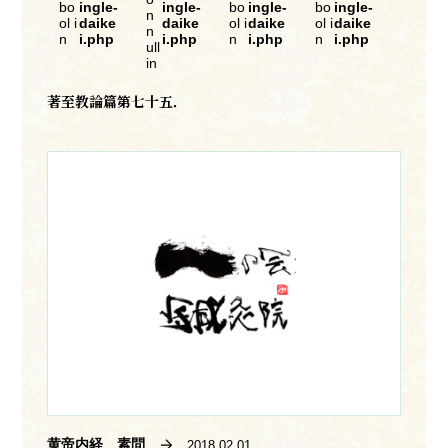
bo
ingle-
ingle-
bo
ingle-
bo
ingle-
n
ol i
daike
daike
ol i
daike
ol i
daike
n
n
i.php
i.php
n
i.php
n
i.php
ull
in
著至教論篇第七十五．
黄帝内経 素問
2018.02.01