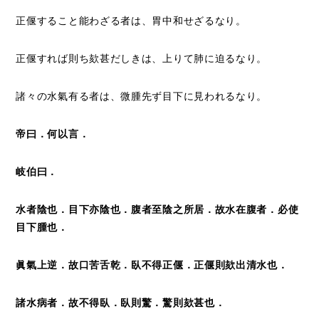
正偃すること能わざる者は、胃中和せざるなり。
正偃すれば則ち欬甚だしきは、上りて肺に迫るなり。
諸々の水氣有る者は、微腫先ず目下に見われるなり。
帝曰．何以言．
岐伯曰．
水者陰也．目下亦陰也．腹者至陰之所居．故水在腹者．必使
目下腫也．
眞氣上逆．故口苦舌乾．臥不得正偃．正偃則
欬
出清水也．
諸水病者．故不得臥．臥則驚．驚則
欬
甚也．