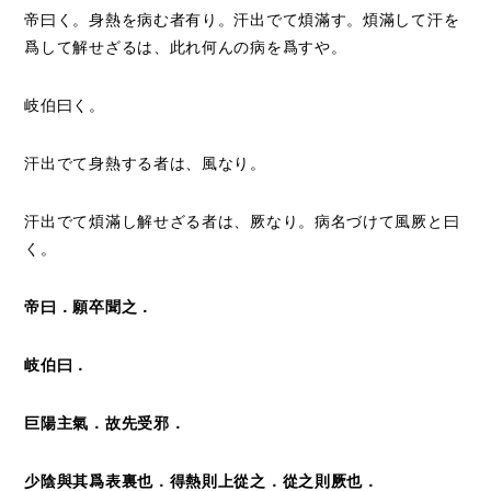
帝曰く。身熱を病む者有り。汗出でて煩滿す。煩滿して汗を
爲して解せざるは、此れ何んの病を爲すや。
岐伯曰く。
汗出でて身熱する者は、風なり。
汗出でて煩滿し解せざる者は、厥なり。病名づけて風厥と曰
く。
帝曰．願卒聞之．
岐伯曰．
巨陽主氣．故先受邪．
少陰與其爲表裏也．得熱則上從之．從之則厥也．