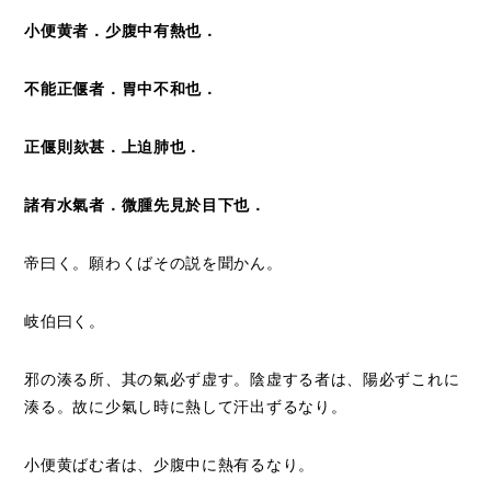
小便黄者．少腹中有熱也．
不能正偃者．胃中不和也．
正偃則
欬
甚．上迫肺也．
諸有水氣者．微腫先見於目下也．
帝曰く。願わくばその説を聞かん。
岐伯曰く。
邪の湊る所、其の氣必ず虚す。陰虚する者は、陽必ずこれに
湊る。故に少氣し時に熱して汗出ずるなり。
小便黄ばむ者は、少腹中に熱有るなり。